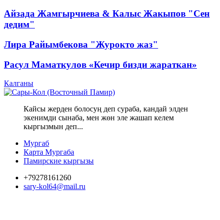
Айзада Жамгырчиева & Калыс Жакыпов "Сен
дедим"
Лира Райымбекова "Журокто жаз"
Расул Маматкулов «Кечир бизди жараткан»
Калганы
Кайсы жерден болосуң деп сураба, кандай элден
экенимди сынаба, мен жөн эле жашап келем
кыргызмын деп...
Мургаб
Карта Мургаба
Памирские кыргызы
+79278161260
sary-kol64@mail.ru