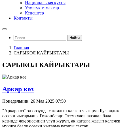
Национальная кухня
Улуттук тамактар
Кенештер
Контакты
Найти
Главная
САРЫКОЛ КАЙРЫКТАРЫ
САРЫКОЛ КАЙРЫКТАРЫ
Аркар көз
Понедельник, 26 Мая 2025 07:50
"Аркар көз" эл оозунда сакталып калган чыгарма Бул элдик
оозеки чыгарманы Гожонберди Эгемкулов аксакал бала
кезинде чоң энесинен угуп жүрүп, ак кагазга жазып келечек
муунга баалу оозеки чыгарма катары сактап…