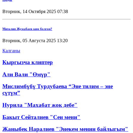
Вторник, 14 Октября 2025 07:38
Миталип Жумабаев ким болгон?
Вторник, 05 Августа 2025 13:20
Калганы
Кыргызча клиптер
Али Вали "Өмүр"
Мислимбүбү Турдубаева “Эне тилим – эне
сүтүм”
Нурила "Махабат жок дебе"
Бакыт Сейталиев "Сен мени"
Жаныбек Наралиев "Энекем менин байлыгым"