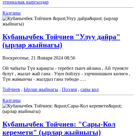
этникалык кыргыздар
Калганы
Кубанычбек Тойчиев "Улуу дайра"
(ырлар жыйнагы)
Воскресенье, 21 Января 2024 08:56
Ой чабыты Түн караңгы - теребел тынч айлана , Ай түнөкте
булут , жылат жай гана . Узун бойлуу - ээрчинишкен көлөгө ,
Түн жамынчы - жылдыз гана төбөдө .…
Тойчиев
,
Ырлар жыйнагы
,
Поэзия
,
сары кол
Калганы
Кубанычбек Тойчиев: "Сары-Кол
керемети" (ырлар жыйныгы)