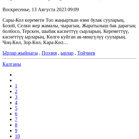
Воскресенье, 13 Августа 2023 09:09
Сары-Кол керемети Тоо жаңырткан өзөн булак сууларың,
Бозой, Селки жер жамалы, чырагың. Жаратылыш бак дарагың
болбосо, Терскен, шыбак касиеттүү сырларың. Кереметтүү,
касиеттүү ырларың, Көлгө куйган ак-мөңгүлүү сууларың.
Чоң-Көл, Зор-Көл, Кара-Көл…
Ырлар жыйнагы
,
Поэзия
,
ырлар
,
Тойчиев
Калганы
1
2
3
4
5
6
7
8
9
10