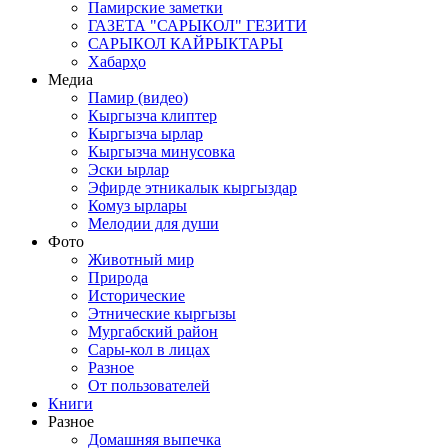
Памирские заметки
ГАЗЕТА "САРЫКОЛ" ГЕЗИТИ
САРЫКОЛ КАЙРЫКТАРЫ
Хабарҳо
Медиа
Памир (видео)
Кыргызча клиптер
Кыргызча ырлар
Кыргызча минусовка
Эски ырлар
Эфирде этникалык кыргыздар
Комуз ырлары
Мелодии для души
Фото
Животный мир
Природа
Исторические
Этнические кыргызы
Мургабский район
Сары-кол в лицах
Разное
От пользователей
Книги
Разное
Домашняя выпечка