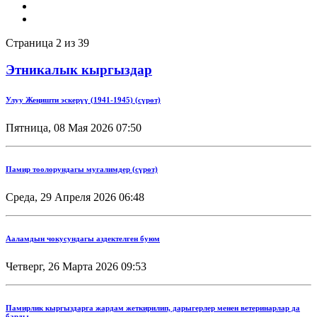
Страница 2 из 39
Этникалык кыргыздар
Улуу Жеңишти эскерүү (1941-1945) (сүрөт)
Пятница, 08 Мая 2026 07:50
Памир тоолорундагы мугалимдер (сүрөт)
Среда, 29 Апреля 2026 06:48
Ааламдын чокусундагы аздектелген буюм
Четверг, 26 Марта 2026 09:53
Памирлик кыргыздарга жардам жеткирилип, дарыгерлер менен ветеринарлар да
барды