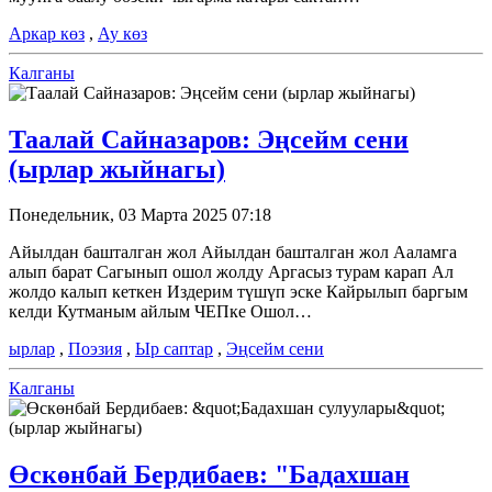
Аркар көз
,
Ау көз
Калганы
Таалай Сайназаров: Эңсейм сени
(ырлар жыйнагы)
Понедельник, 03 Марта 2025 07:18
Айылдан башталган жол Айылдан башталган жол Ааламга
алып барат Сагынып ошол жолду Аргасыз турам карап Ал
жолдо калып кеткен Издерим түшүп эске Кайрылып баргым
келди Кутманым айлым ЧЕПке Ошол…
ырлар
,
Поэзия
,
Ыр саптар
,
Эңсейм сени
Калганы
Өскөнбай Бердибаев: "Бадахшан