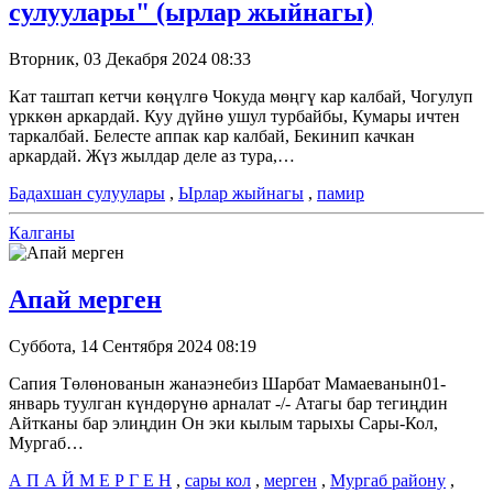
сулуулары" (ырлар жыйнагы)
Вторник, 03 Декабря 2024 08:33
Кат таштап кетчи көңүлгө Чокуда мөңгү кар калбай, Чогулуп
үрккөн аркардай. Куу дүйнө ушул турбайбы, Кумары ичтен
таркалбай. Белесте аппак кар калбай, Бекинип качкан
аркардай. Жүз жылдар деле аз тура,…
Бадахшан сулуулары
,
Ырлар жыйнагы
,
памир
Калганы
Апай мерген
Суббота, 14 Сентября 2024 08:19
Сапия Төлөнованын жанаэнебиз Шарбат Мамаеванын01-
январь туулган күндөрүнө арналат -/- Атагы бар тегиңдин
Айтканы бар элиңдин Он эки кылым тарыхы Сары-Кол,
Мургаб…
А П А Й М Е Р Г Е Н
,
сары кол
,
мерген
,
Мургаб району
,