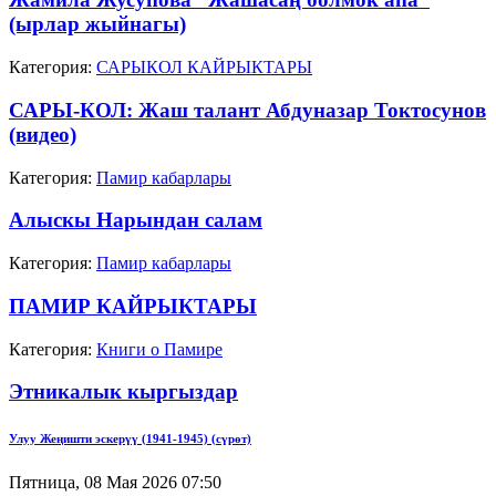
(ырлар жыйнагы)
Категория:
САРЫКОЛ КАЙРЫКТАРЫ
САРЫ-КОЛ: Жаш талант Абдуназар Токтосунов
(видео)
Категория:
Памир кабарлары
Алыскы Нарындан салам
Категория:
Памир кабарлары
ПАМИР КАЙРЫКТАРЫ
Категория:
Книги о Памире
Этникалык кыргыздар
Улуу Жеңишти эскерүү (1941-1945) (сүрөт)
Пятница, 08 Мая 2026 07:50