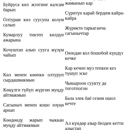
жамынып кар
Буйруса көл жээгине калсам
барып
Сүрөтүн карай бердим кайра-
кайра
Олтурам көл суусуна колум
салып
Жүрөктө таркаганча
сагынычтар
Кумарлуу тиктеп көлдүн
ажарына
Кочуштап алып сууга жүзүм
Оюндан кол бошобой күндүз
чайып
кечке
Кар кечип муз тепкен кез
түшүп эске
Көл менен көөпкө олтуруп
сырдашмакмын
Чыкыроон суукту да
тоготпогон
Көңүлгө түйүп жүргөн муңду
айтмакмын
Бала элек баё сезим ошол
кечте
Сагыныч менен кошо өзүңө
арнап
Көөдөндү жарып чыккан
Ал күндөр азыр бизден кетти
муңду айтмакмын
алыстап