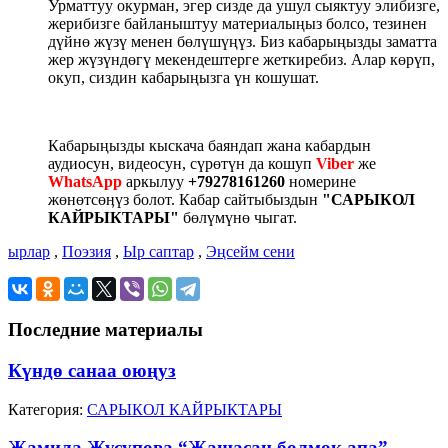
Урматтуу окурман, эгер сизде да ушул сыяктуу элибизге,
жерибизге байланыштуу материалыңыз болсо, тезинен
дүйнө жүзү менен бөлүшүңүз. Биз кабарыңызды заматта
жер жүзүндөгү мекендештерге жеткиребиз. Алар көрүп,
окуп, сиздин кабарыңызга үн кошушат.
Кабарыңызды кыскача баяндап жана кабардын
аудиосун, видеосун, сүрөтүн да кошуп
Viber
же
WhatsApp
аркылуу
+79278161260
номерине
жөнөтсөӊүз болот. Кабар сайтыбыздын
"САРЫКОЛ
КАЙРЫКТАРЫ"
бөлүмүнө чыгат.
ырлар
,
Поэзия
,
Ыр саптар
,
Эңсейм сени
Последние материалы
Күндө санаа оюңуз
Категория:
САРЫКОЛ КАЙРЫКТАРЫ
Жамила Жусупова “Жашасаң болмок апа”