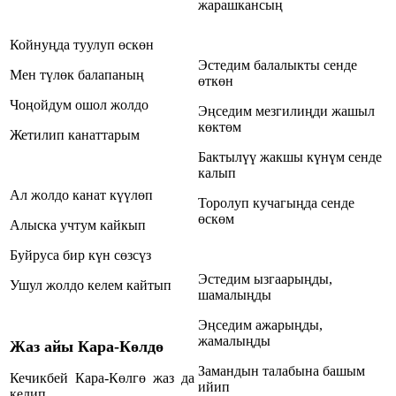
жарашкансың
Койнуңда туулуп өскөн
Эстедим балалыкты сенде
Мен түлөк балапаның
өткөн
Чоңойдум ошол жолдо
Эңседим мезгилиңди жашыл
көктөм
Жетилип канаттарым
Бактылүү жакшы күнүм сенде
калып
Ал жолдо канат күүлөп
Торолуп кучагыңда сенде
өскөм
Алыска учтум кайкып
Буйруса бир күн сөзсүз
Эстедим ызгаарыңды,
Ушул жолдо келем кайтып
шамалыңды
Эңседим ажарыңды,
жамалыңды
Жаз айы Кара-Көлдө
Замандын талабына башым
Кечикбей Кара-Көлгө жаз да
ийип
келип