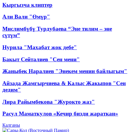
Кыргызча клиптер
Али Вали "Өмүр"
Мислимбүбү Турдубаева “Эне тилим – эне
сүтүм”
Нурила "Махабат жок дебе"
Бакыт Сейталиев "Сен мени"
Жаныбек Наралиев "Энекем менин байлыгым"
Айзада Жамгырчиева & Калыс Жакыпов "Сен
дедим"
Лира Райымбекова "Журокто жаз"
Расул Маматкулов «Кечир бизди жараткан»
Калганы