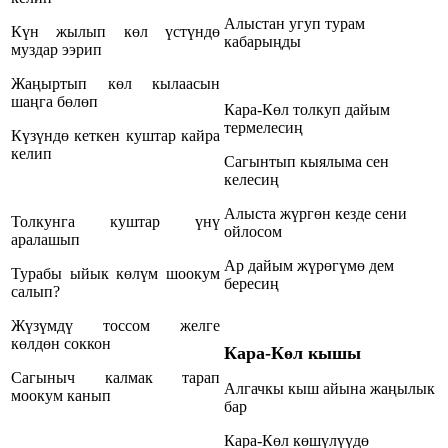
Алыстан угуп турам
Күн жылып көл үстүндө
кабарыңды
муздар ээрип
Жаңыртып көл кылаасын
шаңга бөлөп
Кара-Көл толкуп дайым
термелесиң
Күзүндө кеткен куштар кайра
келип
Сагынтып кыялыма сен
келесиң
Алыста жүргөн кезде сени
Толкунга куштар үнү
ойлосом
аралашып
Ар дайым жүрөгүмө дем
Турабы ыйык көлүм шоокум
бересиң
салып?
Жүзүмдү тоссом желге
көлдөн соккон
Кара-Көл кышы
Сагыныч калмак тарап
Алгачкы кыш айына жаңылык
моокум канып
бар
Кара-Көл көшүлүүдө