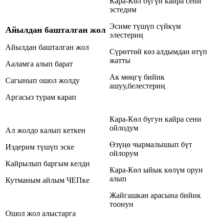
Кара-Көл бүгүн кайра сени
эстедим
Эсиме түшүп сүйкүм
Айылдан башталган жол
элестериң
Айылдан башталган жол
Сүрөттөй көз алдымдан өтүп
жатты
Ааламга алып барат
Ак мөңгү бийик
Сагынып ошол жолду
ашуу,белестериң
Аргасыз турам карап
Кара-Көл бүгун кайра сени
ойлодум
Ал жолдо калып кеткен
Өзүңө чырмалышып бүт
Издерим түшүп эске
ойлорум
Кайрылып баргым келди
Кара-Көл ыйык көлүм орун
алып
Кутманым айлым ЧЕПке
Жайгашкан арасына бийик
тоонун
Ошол жол алыстарга