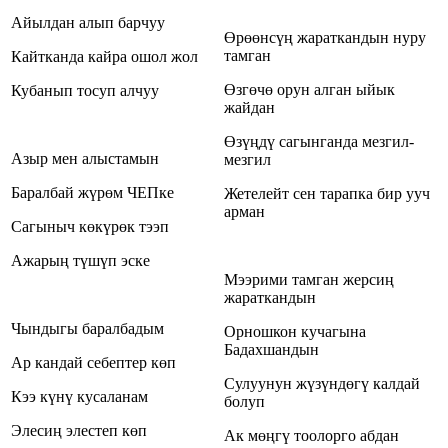
Айылдан алып барчуу
Өрөөнсүң жараткандын нуру
тамган
Кайтканда кайра ошол жол
Өзгөчө орун алган ыйык
Кубанып тосуп алчуу
жайдан
Өзүңдү сагынганда мезгил-
Азыр мен алыстамын
мезгил
Баралбай жүрөм ЧЕПке
Жетелейт сен тарапка бир ууч
арман
Сагыныч көкүрөк тээп
Ажарың түшүп эске
Мээрими тамган жерсиң
жараткандын
Чындыгы баралбадым
Орношкон кучагына
Бадахшандын
Ар кандай себептер көп
Сулуунун жүзүндөгү калдай
Кээ күнү кусаланам
болуп
Элесиң элестеп көп
Ак мөңгү тоолорго абдан