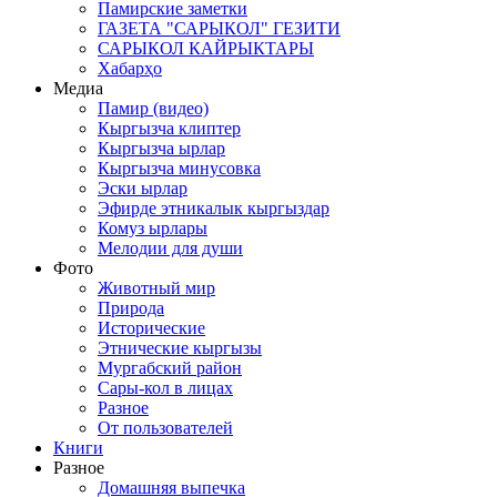
Памирские заметки
ГАЗЕТА "САРЫКОЛ" ГЕЗИТИ
САРЫКОЛ КАЙРЫКТАРЫ
Хабарҳо
Медиа
Памир (видео)
Кыргызча клиптер
Кыргызча ырлар
Кыргызча минусовка
Эски ырлар
Эфирде этникалык кыргыздар
Комуз ырлары
Мелодии для души
Фото
Животный мир
Природа
Исторические
Этнические кыргызы
Мургабский район
Сары-кол в лицах
Разное
От пользователей
Книги
Разное
Домашняя выпечка