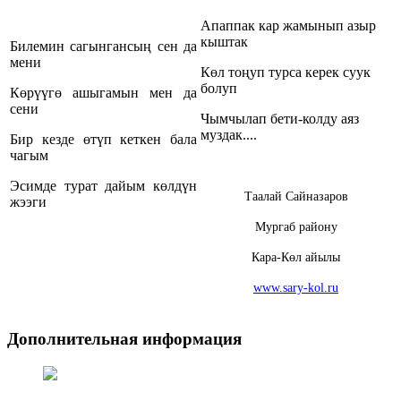
Апаппак кар жамынып азыр
кыштак
Билемин сагынгансың сен да
мени
Көл тоңуп турса керек суук
болуп
Көрүүгө ашыгамын мен да
сени
Чымчылап бети-колду аяз
муздак....
Бир кезде өтүп кеткен бала
чагым
Эсимде турат дайым көлдүн
Таалай Сайназаров
жээги
Мургаб району
Кара-Көл айылы
www.sary-kol.ru
Дополнительная информация