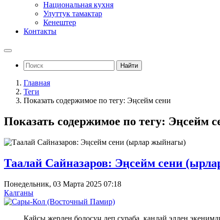
Национальная кухня
Улуттук тамактар
Кенештер
Контакты
Найти
Главная
Теги
Показать содержимое по тегу: Эңсейм сени
Показать содержимое по тегу: Эңсейм с
Таалай Сайназаров: Эңсейм сени (ырл
Понедельник, 03 Марта 2025 07:18
Калганы
Кайсы жерден болосуң деп сураба, кандай элден экенимд