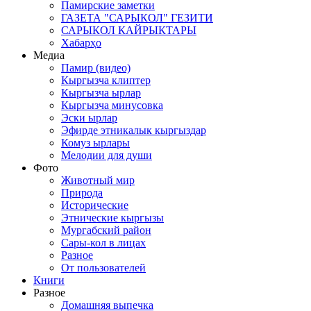
Памирские заметки
ГАЗЕТА "САРЫКОЛ" ГЕЗИТИ
САРЫКОЛ КАЙРЫКТАРЫ
Хабарҳо
Медиа
Памир (видео)
Кыргызча клиптер
Кыргызча ырлар
Кыргызча минусовка
Эски ырлар
Эфирде этникалык кыргыздар
Комуз ырлары
Мелодии для души
Фото
Животный мир
Природа
Исторические
Этнические кыргызы
Мургабский район
Сары-кол в лицах
Разное
От пользователей
Книги
Разное
Домашняя выпечка