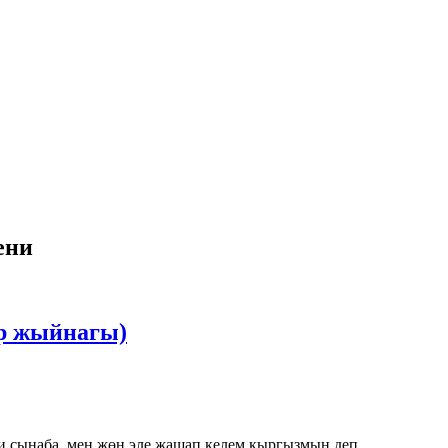
ени
ар жыйнагы)
и сынаба, мен жөн эле жашап келем кыргызмын деп...