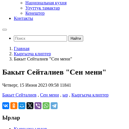
Национальная кухня
Улуттук тамактар
Кенештер
Контакты
Найти
Главная
Кыргызча клиптер
Бакыт Сейталиев "Сен мени"
Бакыт Сейталиев "Сен мени"
Четверг, 15 Июня 2023 09:58
11841
Бакыт Сейталиев
,
Сен мени
,
ыр
,
Кыргызча клиптер
Ырлар
Кыргызча ырлар