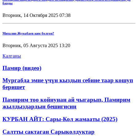
барды
Вторник, 14 Октября 2025 07:38
Миталип Жумабаев ким болгон?
Вторник, 05 Августа 2025 13:20
Калганы
Памир (видео)
Мургабда эмне үчүн кыздын себине таар кошуп
беришет
Памирим тоо койнунан ай чыгарып, Памирим
жылдыздардын бешигисиң
КУРБАН АЙТ: Сары-Кол жамааты (2025)
Салтты сактаган Cарыколдуктар