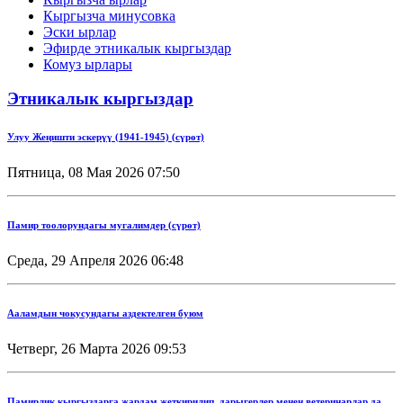
Кыргызча минусовка
Эски ырлар
Эфирде этникалык кыргыздар
Комуз ырлары
Этникалык кыргыздар
Улуу Жеңишти эскерүү (1941-1945) (сүрөт)
Пятница, 08 Мая 2026 07:50
Памир тоолорундагы мугалимдер (сүрөт)
Среда, 29 Апреля 2026 06:48
Ааламдын чокусундагы аздектелген буюм
Четверг, 26 Марта 2026 09:53
Памирлик кыргыздарга жардам жеткирилип, дарыгерлер менен ветеринарлар да