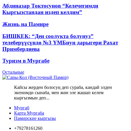
Абдиназар Токтосунов “Келечегимди
Кыргызстандан издеп келдим”
Жизнь на Памире
БИШКЕК: “Ден соолукта болуңуз”
телеберүүсүндө №3 ҮМБнун дарыгери Рахат
Примбердиева
Туризм в Мургабе
Остальные
Кайсы жерден болосуң деп сураба, кандай элден
экенимди сынаба, мен жөн эле жашап келем
кыргызмын деп...
Мургаб
Карта Мургаба
Памирские кыргызы
+79278161260