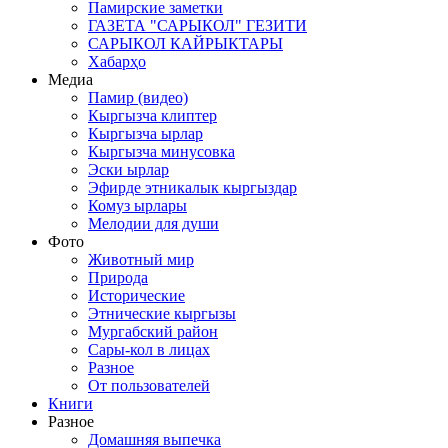
Памирские заметки
ГАЗЕТА "САРЫКОЛ" ГЕЗИТИ
САРЫКОЛ КАЙРЫКТАРЫ
Хабарҳо
Медиа
Памир (видео)
Кыргызча клиптер
Кыргызча ырлар
Кыргызча минусовка
Эски ырлар
Эфирде этникалык кыргыздар
Комуз ырлары
Мелодии для души
Фото
Животный мир
Природа
Исторические
Этнические кыргызы
Мургабский район
Сары-кол в лицах
Разное
От пользователей
Книги
Разное
Домашняя выпечка