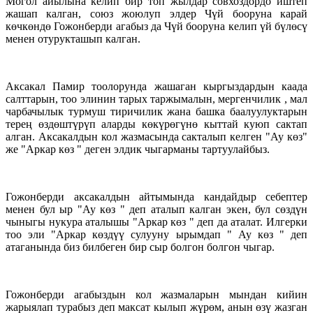
Могол айылына келип бир топ жылдар совхоздордо иштеп
жашап калган, союз жоюлуп элдер Чүй бооруна карай
көчкөндө Гожонберди агабыз да Чүй бооруна келип үй бүлөсү
менен отурукташып калган.
Аксакал Памир тоолорунда жашаган кыргыздардын каада
салттарын, тоо элинин тарых таржымалын, мергенчилик , мал
чарбачылык турмуш тиричилик жана башка баалуулуктарын
терең өздөштүрүп аларды көкүрөгүнө кыттай куюп сактап
алган. Аксакалдын кол жазмасында сакталып келген "Ау көз"
же "Аркар көз " деген элдик чыгарманы тартуулайбыз.
Гожонберди аксакалдын айтымында кандайдыр себептер
менен бул ыр "Ау көз " деп аталып калган экен, бул сөздүн
чыныгы нукура аталышы "Аркар көз " деп да аталат. Илгерки
тоо эли "Аркар көздүү сулууну ырымдап " Ау көз " деп
атаганында биз билбеген бир сыр болгон болгон чыгар.
Гожонберди агабыздын кол жазмаларын мындан кийин
жарыялап турабыз деп максат кылып жүрөм, анын өзү жазган