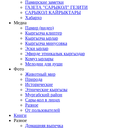
Памирские заметки
ГАЗЕТА "САРЫКОЛ" ГЕЗИТИ
САРЫКОЛ КАЙРЫКТАРЫ
Хабарҳо
Медиа
Памир (видео)
Кыргызча клиптер
Кыргызча ырлар
Кыргызча минусовка
Эски ырлар
Эфирде этникалык кыргыздар
Комуз ырлары
Мелодии для души
Фото
Животный мир
Природа
Исторические
Этнические кыргызы
Мургабский район
Сары-кол в лицах
Разное
От пользователей
Книги
Разное
Домашняя выпечка