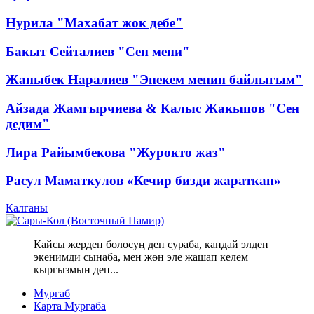
Нурила "Махабат жок дебе"
Бакыт Сейталиев "Сен мени"
Жаныбек Наралиев "Энекем менин байлыгым"
Айзада Жамгырчиева & Калыс Жакыпов "Сен
дедим"
Лира Райымбекова "Журокто жаз"
Расул Маматкулов «Кечир бизди жараткан»
Калганы
Кайсы жерден болосуң деп сураба, кандай элден
экенимди сынаба, мен жөн эле жашап келем
кыргызмын деп...
Мургаб
Карта Мургаба