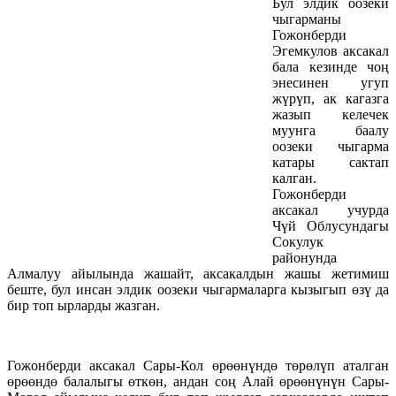
Бул элдик оозеки
чыгарманы
Гожонберди
Эгемкулов аксакал
бала кезинде чоң
энесинен угуп
жүрүп, ак кагазга
жазып келечек
муунга баалу
оозеки чыгарма
катары сактап
калган.
Гожонберди
аксакал учурда
Чүй Облусундагы
Сокулук
районунда
Алмалуу айылында жашайт, аксакалдын жашы жетимиш
беште, бул инсан элдик оозеки чыгармаларга кызыгып өзү да
бир топ ырларды жазган.
Гожонберди аксакал Сары-Кол өрөөнүндө төрөлүп аталган
өрөөндө балалыгы өткөн, андан соң Алай өрөөнүнүн Сары-