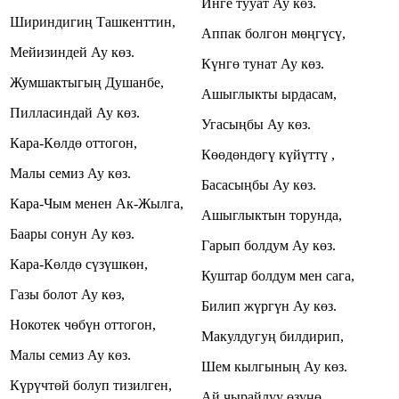
Инге тууат Ау көз.
Шириндигиң Ташкенттин,
Аппак болгон мөңгүсү,
Мейизиндей Ау көз.
Күнгө тунат Ау көз.
Жумшактыгың Душанбе,
Ашыглыкты ырдасам,
Пилласиндай Ау көз.
Угасыңбы Ау көз.
Кара-Көлдө оттогон,
Көөдөндөгү күйүттү ,
Малы семиз Ау көз.
Басасыңбы Ау көз.
Кара-Чым менен Ак-Жылга,
Ашыглыктын торунда,
Баары сонун Ау көз.
Гарып болдум Ау көз.
Кара-Көлдө сүзүшкөн,
Куштар болдум мен сага,
Газы болот Ау көз,
Билип жүргүн Ау көз.
Нокотек чөбүн оттогон,
Макулдугуң билдирип,
Малы семиз Ау көз.
Шем кылгының Ау көз.
Күрүчтөй болуп тизилген,
Ай чырайлуу өзүңө,