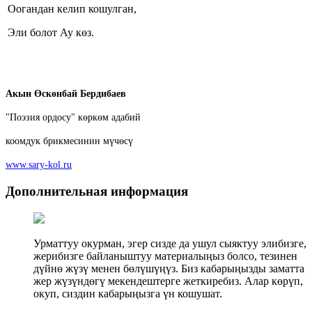
Оогандан келип кошулган,
Эли болот Ау көз.
Акын Өскөнбай Бердибаев
"Поэзия ордосу" көркөм адабий
коомдук брикмесинин мүчөсү
www.sary-kol.ru
Дополнительная информация
Урматтуу окурман, эгер сизде да ушул сыяктуу элибизге,
жерибизге байланыштуу материалыңыз болсо, тезинен
дүйнө жүзү менен бөлүшүңүз. Биз кабарыңызды заматта
жер жүзүндөгү мекендештерге жеткиребиз. Алар көрүп,
окуп, сиздин кабарыңызга үн кошушат.