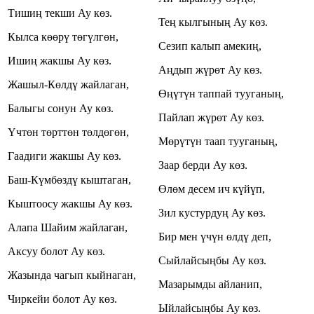
Тишиң текши Ау көз.
Тең кылгының
Ау көз.
Кылса көөрү төгүлгөн,
Сезип калып амекиң,
Ишиң жакшы Ау көз.
Аңдып жүрөт Ау көз.
Жашыл-Көлдү жайлаган,
Өңүтүн таппай тууганың,
Балыгы сонун Ау көз.
Пайлап жүрөт Ау көз.
Үчтөн төрттөн төлдөгөн,
Мөрүтүн таап тууганың,
Гаадиги жакшы Ау көз.
Заар берди Ау көз.
Баш-Күмбөздү кыштаган,
Өлөм десем ич күйүп,
К
ыштоосу жакшы Ау көз.
Зил кустурдуң Ау көз.
Алапа Шайим жайлаган,
Бир мен үчүн өлдү деп,
Аксуу болот Ау көз.
Сыйлайсыңбы Ау көз.
Жазында чагып кыйнаган,
Мазарымды айланип,
Чиркейи болот Ау көз.
Ыйлайсыңбы Ау көз.