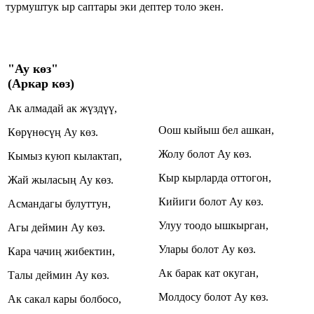
турмуштук ыр саптары эки дептер толо экен.
"Ау көз"
(Аркар көз)
Ак алмадай ак жүздүү,
Оош кыйыш бел ашкан,
Көрүнөсүң Ау көз.
Жолу болот Ау көз.
Кымыз куюп кылактап,
Кыр кырларда оттогон,
Жай жыласың Ау көз.
Кийиги болот Ау көз.
Асмандагы булуттун,
Улуу тоодо ышкырган,
Агы деймин Ау көз.
Улары болот Ау көз.
Кара чачиң жибектин,
Ак барак кат окуган,
Талы деймин Ау көз.
Молдосу болот Ау көз.
Ак сакал кары болбосо,