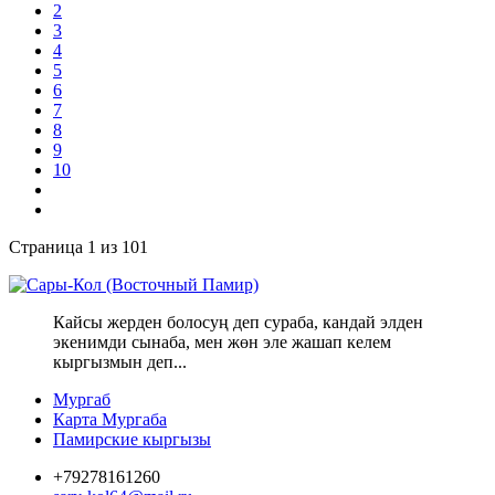
2
3
4
5
6
7
8
9
10
Страница 1 из 101
Кайсы жерден болосуң деп сураба, кандай элден
экенимди сынаба, мен жөн эле жашап келем
кыргызмын деп...
Мургаб
Карта Мургаба
Памирские кыргызы
+79278161260