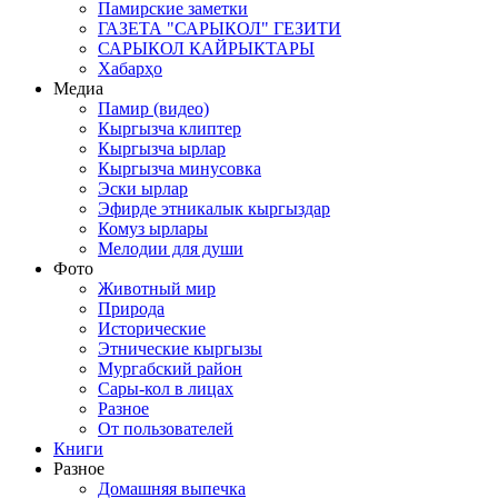
Памирские заметки
ГАЗЕТА "САРЫКОЛ" ГЕЗИТИ
САРЫКОЛ КАЙРЫКТАРЫ
Хабарҳо
Медиа
Памир (видео)
Кыргызча клиптер
Кыргызча ырлар
Кыргызча минусовка
Эски ырлар
Эфирде этникалык кыргыздар
Комуз ырлары
Мелодии для души
Фото
Животный мир
Природа
Исторические
Этнические кыргызы
Мургабский район
Сары-кол в лицах
Разное
От пользователей
Книги
Разное
Домашняя выпечка