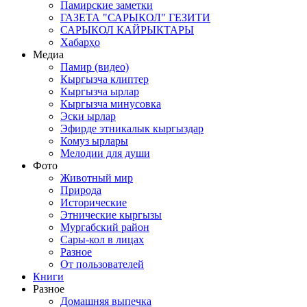
Памирские заметки
ГАЗЕТА "САРЫКОЛ" ГЕЗИТИ
САРЫКОЛ КАЙРЫКТАРЫ
Хабарҳо
Медиа
Памир (видео)
Кыргызча клиптер
Кыргызча ырлар
Кыргызча минусовка
Эски ырлар
Эфирде этникалык кыргыздар
Комуз ырлары
Мелодии для души
Фото
Животный мир
Природа
Исторические
Этнические кыргызы
Мургабский район
Сары-кол в лицах
Разное
От пользователей
Книги
Разное
Домашняя выпечка