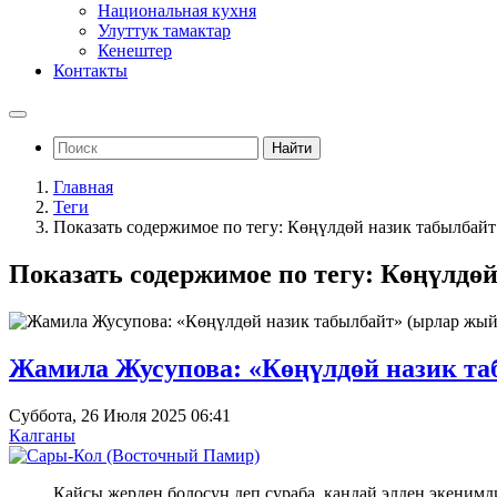
Национальная кухня
Улуттук тамактар
Кенештер
Контакты
Найти
Главная
Теги
Показать содержимое по тегу: Көңүлдөй назик табылбайт
Показать содержимое по тегу: Көңүлдө
Жамила Жусупова: «Көңүлдөй назик т
Суббота, 26 Июля 2025 06:41
Калганы
Кайсы жерден болосуң деп сураба, кандай элден экенимд