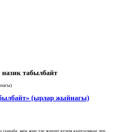
й назик табылбайт
абылбайт» (ырлар жыйнагы)
и сынаба, мен жөн эле жашап келем кыргызмын деп...