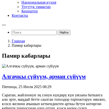
Национальная кухня
Улуттук тамактар
Кенештер
Контакты
Найти
Главная
Памир кабарлары
Памир кабарлары
Алгачкы сүйүүм, арман сүйүүм
Пятница, 25 Июля 2025 08:29
Саратан, жайлоонун эң сонун күндөрү күн уясына батканга
али эрте, маңдай бетте саалган топоздор торпокторун эмизип,
кээси желини ачышып кеткендиктен арткы бутун көтөргөн
кейипте торпогунан озуп оттоп, кээси көзүн сүзүп…