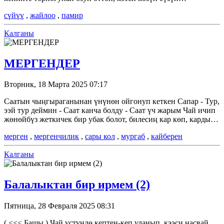
сүйүү
,
жайлоо
,
памир
Калганы
МЕРГЕНДЕР
Вторник, 18 Марта 2025 07:17
Саатын чыңгыраганынан үнүнөн ойгонуп кеткен Сапар - Тур,
ээй тур деймин - Саат канча болду - Саат үч жарым Чай ичип
жөнөйбүз жеткичек бир убак болот, билесиң кар көп, карды…
мерген
,
мергенчилик
,
сары кол
,
мургаб
,
кайберен
Калганы
Балалыктан бир ирмем (2)
Пятница, 28 Февраля 2025 08:31
( <<< Башы ) Чай үстүндө кептен-кеп уланып, кээси насвай