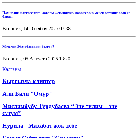
Памирлик кыргыздарга жардам жеткирилип, дарыгерлер менен ветеринарлар да
барды
Вторник, 14 Октября 2025 07:38
Миталип Жумабаев ким болгон?
Вторник, 05 Августа 2025 13:20
Калганы
Кыргызча клиптер
Али Вали "Өмүр"
Мислимбүбү Турдубаева “Эне тилим – эне
сүтүм”
Нурила "Махабат жок дебе"