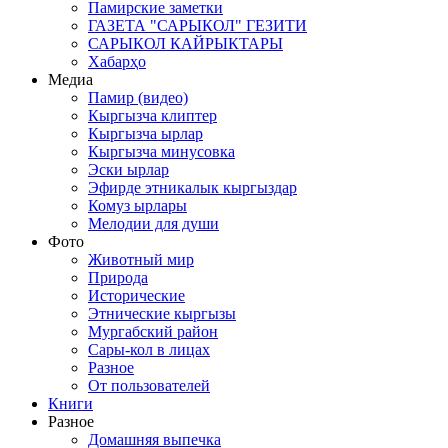
Памирские заметки
ГАЗЕТА "САРЫКОЛ" ГЕЗИТИ
САРЫКОЛ КАЙРЫКТАРЫ
Хабарҳо
Медиа
Памир (видео)
Кыргызча клиптер
Кыргызча ырлар
Кыргызча минусовка
Эски ырлар
Эфирде этникалык кыргыздар
Комуз ырлары
Мелодии для души
Фото
Животный мир
Природа
Исторические
Этнические кыргызы
Мургабский район
Сары-кол в лицах
Разное
От пользователей
Книги
Разное
Домашняя выпечка