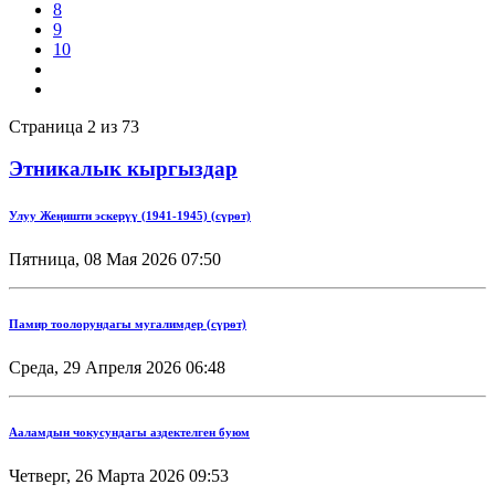
8
9
10
Страница 2 из 73
Этникалык кыргыздар
Улуу Жеңишти эскерүү (1941-1945) (сүрөт)
Пятница, 08 Мая 2026 07:50
Памир тоолорундагы мугалимдер (сүрөт)
Среда, 29 Апреля 2026 06:48
Ааламдын чокусундагы аздектелген буюм
Четверг, 26 Марта 2026 09:53