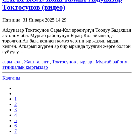
Токтосунов (видео)
Пятница, 31 Января 2025 14:29
Абдуназар Токтосунов Сары-Кол өрөөнүнүн Тоолуу Бадахшан
автоном обл. Мургаб районунун Ыраң-Көл айылында
төрөлгөн.Ал бала кезиден комуз чертип ыр жазып ырдап
келген. Аткарып жүргөн ар бир ырында туулган жерге болгон
сүйүүсү…
сары кол
,
Жаш талант
,
Токтосунов
,
ырлар
,
Мургаб району
,
этникалык кыргыздар
Калганы
1
2
3
4
5
6
7