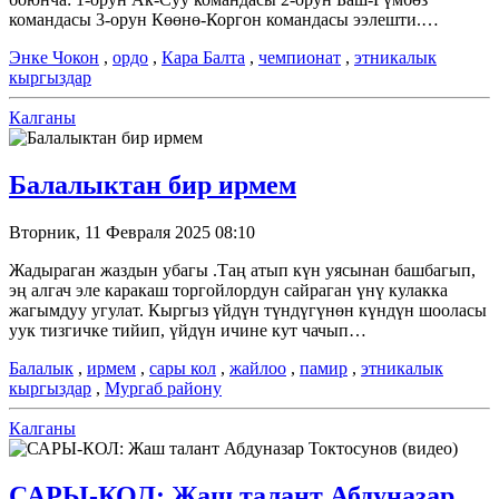
командасы 3-орун Көөнө-Коргон командасы ээлешти.…
Энке Чокон
,
ордо
,
Кара Балта
,
чемпионат
,
этникалык
кыргыздар
Калганы
Балалыктан бир ирмем
Вторник, 11 Февраля 2025 08:10
Жадыраган жаздын убагы .Таң атып күн уясынан башбагып,
эң алгач эле каракаш торгойлордун сайраган үнү кулакка
жагымдуу угулат. Кыргыз үйдүн түндүгүнөн күндүн шооласы
уук тизгичке тийип, үйдүн ичине кут чачып…
Балалык
,
ирмем
,
сары кол
,
жайлоо
,
памир
,
этникалык
кыргыздар
,
Мургаб району
Калганы
САРЫ-КОЛ: Жаш талант Абдуназар