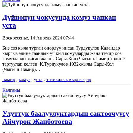
Дүйнөнүн чокусунда комуз чапкан
уста
Воскресенье, 14 Апреля 2024 07:44
Биз сөз кыла турган өнөрлүү инсан Турдукулов Каландар
кыргыз элине таандык үч кыл комуздарды жана темир ооз
комуздарды жасап жалпы Сары-Кол (Чыгыш-Памир ) элине
тартуулап келген. К.Турдукулов 1932-жылы Сары-Кол
(Чыгыш-Памир)…
памир
,
комуз
,
уста
,
этникалык кыргыздар
Калганы
Улуттук баалуулуктардын сактоочуусу
Айчүрөк Жанботоева