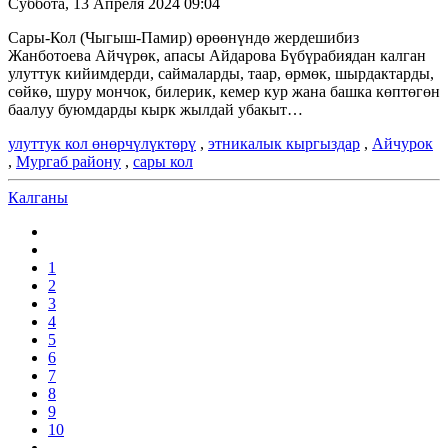
Суббота, 13 Апреля 2024 09:04
Сары-Кол (Чыгыш-Памир) өрөөнүндө жердешибиз
Жанботоева Айчүрөк, апасы Айдарова Бүбүрабиядан калган
улуттук кийимдерди, саймаларды, таар, өрмөк, шырдактарды,
сөйкө, шуру мончок, билерик, кемер кур жана башка көптөгөн
баалуу буюмдарды кырк жылдай убакыт…
улуттук кол өнөрчүлүктөрү
,
этникалык кыргыздар
,
Айчурок
,
Мургаб району
,
сары кол
Калганы
1
2
3
4
5
6
7
8
9
10