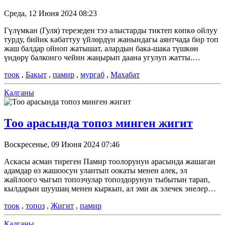
Среда, 12 Июня 2024 08:23
Гүлүмкан (Гуля) терезеден тээ алыстарды тиктеп көпкө ойлуу
турду, бийик кабаттуу үйлөрдүн жанындагы аянтчада бир топ
жаш балдар ойноп жатышат, алардын бака-шака түшкөн
үндөрү балконго чейин жаңырып даана угулуп жатты.…
тоок
,
Бакыт
,
памир
,
мургаб
,
Махабат
Калганы
Тоо арасында топоз минген жигит
Воскресенье, 09 Июня 2024 07:46
Аскасы асман тиреген Памир тоолорунун арасында жашаган
адамдар өз жашоосун улантып оокаты менен алек, эл
жайлоого чыгып топозчулар топоздорунун тыбытын тарап,
кылдарын шуушаң менен кыркып, ал эми ак элечек энелер…
тоок
,
топоз
,
Жигит
,
памир
Калганы