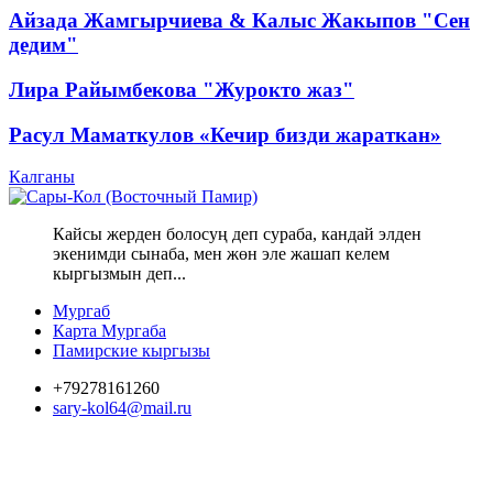
Айзада Жамгырчиева & Калыс Жакыпов "Сен
дедим"
Лира Райымбекова "Журокто жаз"
Расул Маматкулов «Кечир бизди жараткан»
Калганы
Кайсы жерден болосуң деп сураба, кандай элден
экенимди сынаба, мен жөн эле жашап келем
кыргызмын деп...
Мургаб
Карта Мургаба
Памирские кыргызы
+79278161260
sary-kol64@mail.ru