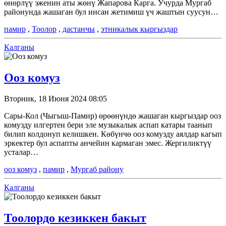
өнөрлүү эженин аты жөнү Жапарова Карга. Учурда Мургаб
районунда жашаган бул инсан жетимиш үч жаштын суусун…
памир
,
Тоолор
,
дастанчы
,
этникалык кыргыздар
Калганы
Ооз комуз
Вторник, 18 Июня 2024 08:05
Сары-Кол (Чыгыш-Памир) өрөөнүндө жашаган кыргыздар ооз
комузду илгертен бери эле музыкалык аспап катары таанып
билип колдонуп келишкен. Көбүнчө ооз комузду аялдар кагып
эркектер бул аспапты анчейин кармаган эмес. Жергиликтүү
усталар…
ооз комуз
,
памир
,
Мургаб району
Калганы
Тоолордо кезиккен бакыт