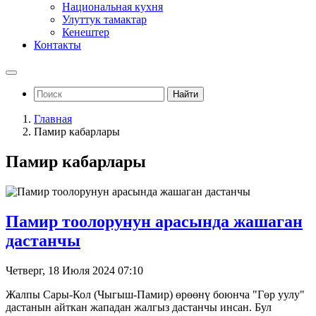
Национальная кухня
Улуттук тамактар
Кенештер
Контакты
Найти
Главная
Памир кабарлары
Памир кабарлары
Памир тоолорунун арасында жашаган
дастанчы
Четверг, 18 Июля 2024 07:10
Жалпы Сары-Кол (Чыгыш-Памир) өрөөнү боюнча "Гөр уулу"
дастанын айткан жападан жалгыз дастанчы инсан. Бул