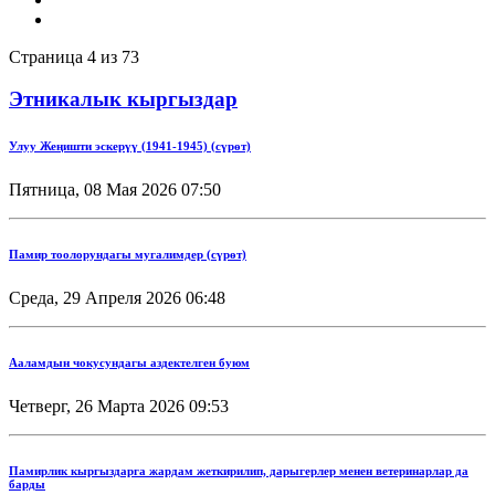
Страница 4 из 73
Этникалык кыргыздар
Улуу Жеңишти эскерүү (1941-1945) (сүрөт)
Пятница, 08 Мая 2026 07:50
Памир тоолорундагы мугалимдер (сүрөт)
Среда, 29 Апреля 2026 06:48
Ааламдын чокусундагы аздектелген буюм
Четверг, 26 Марта 2026 09:53
Памирлик кыргыздарга жардам жеткирилип, дарыгерлер менен ветеринарлар да
барды