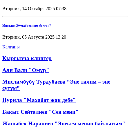
Вторник, 14 Октября 2025 07:38
Миталип Жумабаев ким болгон?
Вторник, 05 Августа 2025 13:20
Калганы
Кыргызча клиптер
Али Вали "Өмүр"
Мислимбүбү Турдубаева “Эне тилим – эне
сүтүм”
Нурила "Махабат жок дебе"
Бакыт Сейталиев "Сен мени"
Жаныбек Наралиев "Энекем менин байлыгым"