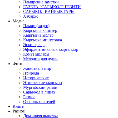
Памирские заметки
ГАЗЕТА "САРЫКОЛ" ГЕЗИТИ
САРЫКОЛ КАЙРЫКТАРЫ
Хабарҳо
Медиа
Памир (видео)
Кыргызча клиптер
Кыргызча ырлар
Кыргызча минусовка
Эски ырлар
Эфирде этникалык кыргыздар
Комуз ырлары
Мелодии для души
Фото
Животный мир
Природа
Исторические
Этнические кыргызы
Мургабский район
Сары-кол в лицах
Разное
От пользователей
Книги
Разное
Домашняя выпечка