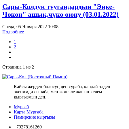
Сары-Колдук туугандардын "Эңке-
Чокон" ашык,чүкө оюну (03.01.2022)
Среда, 05 Января 2022 10:08
Подробнее
1
2
Страница 1 из 2
Кайсы жерден болосуң деп сураба, кандай элден
экенимди сынаба, мен жөн эле жашап келем
кыргызмын деп...
Мургаб
Карта Мургаба
Памирские кыргызы
+79278161260