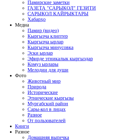
Памирские заметки
ГАЗЕТА "САРЫКОЛ" ГЕЗИТИ
САРЫКОЛ КАЙРЫКТАРЫ
Хабарҳо
Медиа
Памир (видео)
Кыргызча клиптер
Кыргызча ырлар
Кыргызча минусовка
Эски ырлар
Эфирде этникалык кыргыздар
Комуз ырлары
Мелодии для души
Фото
Животный мир
Природа
Исторические
Этнические кыргызы
Мургабский район
Сары-кол в лицах
Разное
От пользователей
Книги
Разное
Домашняя выпечка