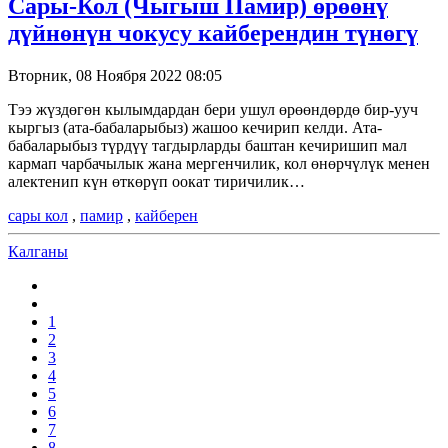
Сары-Кол (Чыгыш Памир) өрөөнү
дүйнөнүн чокусу кайберендин түнөгү
Вторник, 08 Ноября 2022 08:05
Тээ жүздөгөн кылымдардан бери ушул өрөөндөрдө бир-ууч
кыргыз (ата-бабаларыбыз) жашоо кечирип келди. Ата-
бабаларыбыз түрдүү тагдырларды баштан кечиришип мал
кармап чарбачылык жана мергенчилик, кол өнөрчүлүк менен
алектенип күн өткөрүп оокат тиричилик…
сары кол
,
памир
,
кайберен
Калганы
1
2
3
4
5
6
7
8