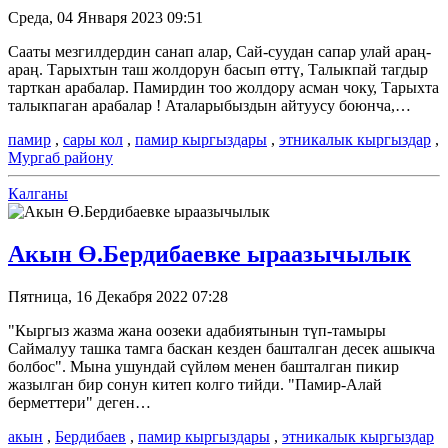
Среда, 04 Января 2023 09:51
Сааты мезгилдердин санап алар, Сай-суудан сапар улай араң-
араң. Тарыхтын таш жолдорун басып өттү, Талыкпай тагдыр
тарткан арабалар. Памирдин тоо жолдору асман чоку, Тарыхта
талыкпаган арабалар ! Аталарыбыздын айтуусу боюнча,…
памир
,
сары кол
,
памир кыргыздары
,
этникалык кыргыздар
,
Мургаб району
Калганы
Акын Ө.Бердибаевке ыраазычылык
Пятница, 16 Декабря 2022 07:28
"Кыргыз жазма жана оозеки адабиятынын түп-тамыры
Саймалуу ташка тамга баскан кезден башталган десек ашыкча
болбос". Мына ушундай сүйлөм менен башталган пикир
жазылган бир сонун китеп колго тийди. "Памир-Алай
берметтери" деген…
акын
,
Бердибаев
,
памир кыргыздары
,
этникалык кыргыздар