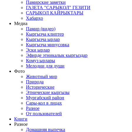
Памирские заметки
ГАЗЕТА "САРЫКОЛ" ГЕЗИТИ
САРЫКОЛ КАЙРЫКТАРЫ
Хабарҳо
Медиа
Памир (видео)
Кыргызча клиптер
Кыргызча ырлар
Кыргызча минусовка
Эски ырлар
Эфирде этникалык кыргыздар
Комуз ырлары
Мелодии для души
Фото
Животный мир
Природа
Исторические
Этнические кыргызы
Мургабский район
Сары-кол в лицах
Разное
От пользователей
Книги
Разное
Домашняя выпечка