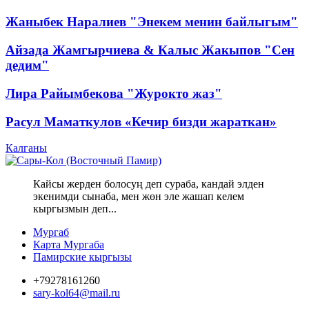
Жаныбек Наралиев "Энекем менин байлыгым"
Айзада Жамгырчиева & Калыс Жакыпов "Сен
дедим"
Лира Райымбекова "Журокто жаз"
Расул Маматкулов «Кечир бизди жараткан»
Калганы
Кайсы жерден болосуң деп сураба, кандай элден
экенимди сынаба, мен жөн эле жашап келем
кыргызмын деп...
Мургаб
Карта Мургаба
Памирские кыргызы
+79278161260
sary-kol64@mail.ru