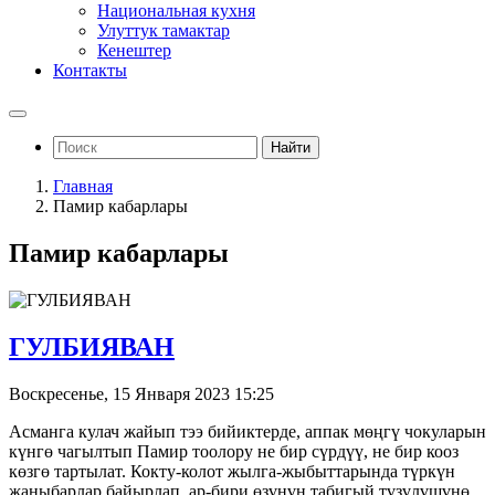
Национальная кухня
Улуттук тамактар
Кенештер
Контакты
Найти
Главная
Памир кабарлары
Памир кабарлары
ГУЛБИЯВАН
Воскресенье, 15 Января 2023 15:25
Асманга кулач жайып тээ бийиктерде, аппак мөңгү чокуларын
күнгө чагылтып Памир тоолору не бир сүрдүү, не бир кооз
көзгө тартылат. Кокту-колот жылга-жыбыттарында түркүн
жаныбарлар байырлап, ар-бири өзүнүн табигый түзүлүшүнө