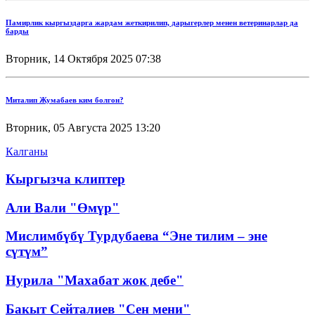
Памирлик кыргыздарга жардам жеткирилип, дарыгерлер менен ветеринарлар да
барды
Вторник, 14 Октября 2025 07:38
Миталип Жумабаев ким болгон?
Вторник, 05 Августа 2025 13:20
Калганы
Кыргызча клиптер
Али Вали "Өмүр"
Мислимбүбү Турдубаева “Эне тилим – эне
сүтүм”
Нурила "Махабат жок дебе"
Бакыт Сейталиев "Сен мени"