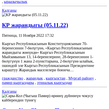
,
ыраазычылык
Калганы
КР жарандыгы (05.11.22)
Пятница, 11 Ноября 2022 17:32
Кыргыз Республикасынын Конституциясынын 70-
беренесинин 7-бөлүгүнө, «Кыргыз Республикасынын
жарандыгы жөнүндө» Кыргыз Республикасынын
Мыйзамынын 13, 14-беренелерине, 28-беренесинин 1-
бөлүгүнүн 1 жана 2-пункттарына, 2-бөлүгүнө ылайык,
ошондой эле Кыргыз Республикасынын Президентине
караштуу Жарандык маселелери боюнча…
гражданство
,
жарандык
,
кыргызстан
,
Мургаб району
,
памир кыргыздары
,
этниалык кыргыздар
Калганы