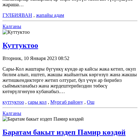
жараша…
ГУЛБИЯВАН
,
жапайы адам
Калганы
Куттуктоо
Вторник, 10 Января 2023 08:52
Сары-Кол жаштары бүгүнкү күндө ар кайсы жака кетип, окуп
билим алып, иштеп, жакшы жыйынтык көргөзүп жана жакшы
жетишкендиктерге жетип олтурат, бул үчүн ар бирибиз
сыймыктанабыз жана жердештерибиздин төбөсү
көтөрүлгөнүнө кубанабыз.…
куттуктоо
,
сары кол
,
Мургаб району
,
Ош
Калганы
Баратам бакыт издеп Памир көздөй