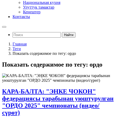
Национальная кухня
Улуттук тамактар
Кенештер
Контакты
Найти
Главная
Теги
Показать содержимое по тегу: ордо
Показать содержимое по тегу: ордо
КАРА-БАЛТА: "ЭҢКЕ ЧОКОН"
федерациясы тарабынан уюштурулган
"ОРДО 2025" чемпионаты (видео/
сүрөт)