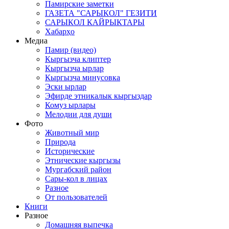
Памирские заметки
ГАЗЕТА "САРЫКОЛ" ГЕЗИТИ
САРЫКОЛ КАЙРЫКТАРЫ
Хабарҳо
Медиа
Памир (видео)
Кыргызча клиптер
Кыргызча ырлар
Кыргызча минусовка
Эски ырлар
Эфирде этникалык кыргыздар
Комуз ырлары
Мелодии для души
Фото
Животный мир
Природа
Исторические
Этнические кыргызы
Мургабский район
Сары-кол в лицах
Разное
От пользователей
Книги
Разное
Домашняя выпечка