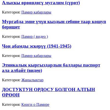
Алыскы өрөөндөгү мугалим (сүрөт)
Категория:
Памир кабарлары
Мургабда эмне үчүн кыздын себине таар кошуп
беришет
Категория:
Памир ( видео )
Чоң абамды эскерүү (1941-1945)
Категория:
Памир кабарлары
Этникалык кыргыздардын балдары паспорт
ала албайт (видео)
Категория:
Жанылыктар
ДОСТУКТУН ОРДОСУ БОЛГОН АЛТЫН
ӨРӨӨН
Категория:
Книги о Памире