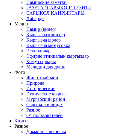
Памирские заметки
ГАЗЕТА "САРЫКОЛ" ГЕЗИТИ
САРЫКОЛ КАЙРЫКТАРЫ
Хабарҳо
Медиа
Памир (видео)
Кыргызча клиптер
Кыргызча ырлар
Кыргызча минусовка
Эски ырлар
Эфирде этникалык кыргыздар
Комуз ырлары
Мелодии для души
Фото
Животный мир
Природа
Исторические
Этнические кыргызы
Мургабский район
Сары-кол в лицах
Разное
От пользователей
Книги
Разное
Домашняя выпечка