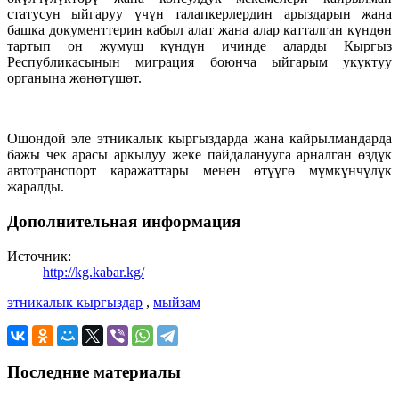
статусун ыйгаруу үчүн талапкерлердин арыздарын жана
башка документтерин кабыл алат жана алар катталган күндөн
тартып он жумуш күндүн ичинде аларды Кыргыз
Республикасынын миграция боюнча ыйгарым укуктуу
органына жөнөтүшөт.
Ошондой эле этникалык кыргыздарда жана кайрылмандарда
бажы чек арасы аркылуу жеке пайдаланууга арналган өздүк
автотранспорт каражаттары менен өтүүгө мүмкүнчүлүк
жаралды.
Дополнительная информация
Источник:
http://kg.kabar.kg/
этникалык кыргыздар
,
мыйзам
Последние материалы