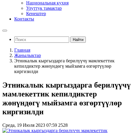
Национальная кухня
Улуттук тамактар
Кенештер
Контакты
Найти
Главная
Жанылыктар
Этникалык кыргыздарга берилүүчү мамлекеттик
кепилдиктер жөнүндөгү мыйзамга өзгөртүүлөр
киргизилди
Этникалык кыргыздарга берилүүчү
мамлекеттик кепилдиктер
жөнүндөгү мыйзамга өзгөртүүлөр
киргизилди
Среда, 19 Июля 2023 07:59
2528