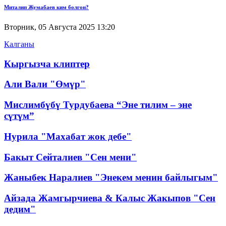
Миталип Жумабаев ким болгон?
Вторник, 05 Августа 2025 13:20
Калганы
Кыргызча клиптер
Али Вали "Өмүр"
Мислимбүбү Турдубаева “Эне тилим – эне
сүтүм”
Нурила "Махабат жок дебе"
Бакыт Сейталиев "Сен мени"
Жаныбек Наралиев "Энекем менин байлыгым"
Айзада Жамгырчиева & Калыс Жакыпов "Сен
дедим"