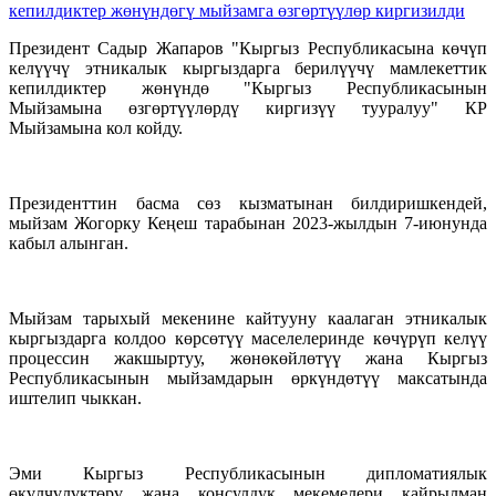
Президент Садыр Жапаров "Кыргыз Республикасына көчүп
келүүчү этникалык кыргыздарга берилүүчү мамлекеттик
кепилдиктер жөнүндө "Кыргыз Республикасынын
Мыйзамына өзгөртүүлөрдү киргизүү тууралуу" КР
Мыйзамына кол койду.
Президенттин басма сөз кызматынан билдиришкендей,
мыйзам Жогорку Кеңеш тарабынан 2023-жылдын 7-июнунда
кабыл алынган.
Мыйзам тарыхый мекенине кайтууну каалаган этникалык
кыргыздарга колдоо көрсөтүү маселелеринде көчүрүп келүү
процессин жакшыртуу, жөнөкөйлөтүү жана Кыргыз
Республикасынын мыйзамдарын өркүндөтүү максатында
иштелип чыккан.
Эми Кыргыз Республикасынын дипломатиялык
өкүлчүлүктөрү жана консулдук мекемелери кайрылман