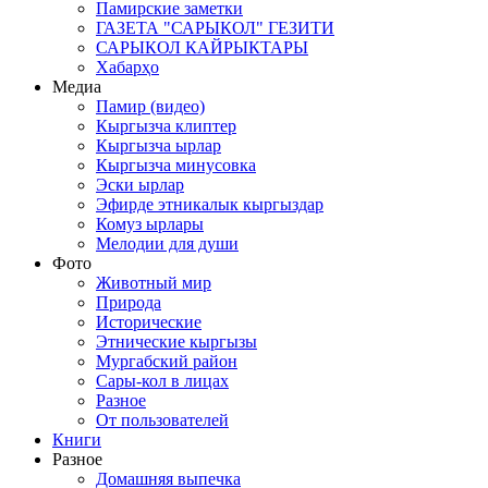
Памирские заметки
ГАЗЕТА "САРЫКОЛ" ГЕЗИТИ
САРЫКОЛ КАЙРЫКТАРЫ
Хабарҳо
Медиа
Памир (видео)
Кыргызча клиптер
Кыргызча ырлар
Кыргызча минусовка
Эски ырлар
Эфирде этникалык кыргыздар
Комуз ырлары
Мелодии для души
Фото
Животный мир
Природа
Исторические
Этнические кыргызы
Мургабский район
Сары-кол в лицах
Разное
От пользователей
Книги
Разное
Домашняя выпечка