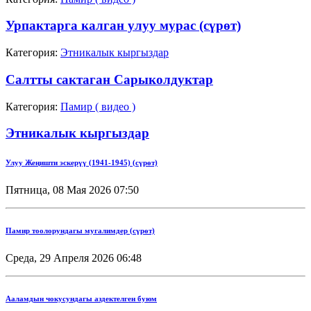
Урпактарга калган улуу мурас (сүрөт)
Категория:
Этникалык кыргыздар
Салтты сактаган Cарыколдуктар
Категория:
Памир ( видео )
Этникалык кыргыздар
Улуу Жеңишти эскерүү (1941-1945) (сүрөт)
Пятница, 08 Мая 2026 07:50
Памир тоолорундагы мугалимдер (сүрөт)
Среда, 29 Апреля 2026 06:48
Ааламдын чокусундагы аздектелген буюм