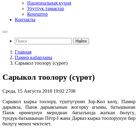
Национальная кухня
Улуттук тамактар
Кенештер
Контакты
Найти
Главная
Памир кабарлары
Сарыкол тоолору (сүрөт)
Сарыкол тоолору (сүрөт)
Среда, 15 Августа 2018 19:02
2708
Сарыкол кырка тоолору, түштүгүнөн Зор-Көл көлү, Памир
дарыясы, Панж дарыясынын жогорку агымы, батышынан
Панж өрөөнүнүн меридиан багытында жаткан бөлүгү,
түндүк-батышынан Пётр-I жана Дарваз кырка тоолорунун бир
бөлүгү менен чектелет.