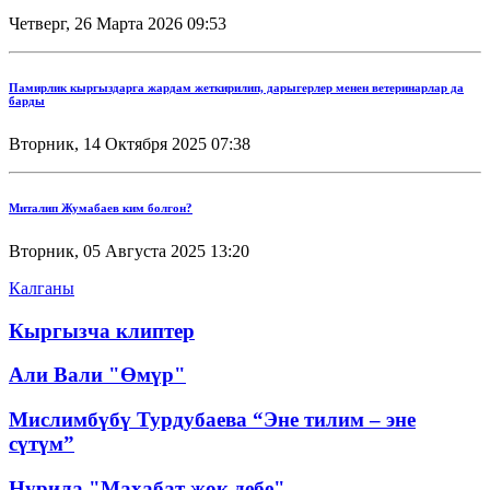
Четверг, 26 Марта 2026 09:53
Памирлик кыргыздарга жардам жеткирилип, дарыгерлер менен ветеринарлар да
барды
Вторник, 14 Октября 2025 07:38
Миталип Жумабаев ким болгон?
Вторник, 05 Августа 2025 13:20
Калганы
Кыргызча клиптер
Али Вали "Өмүр"
Мислимбүбү Турдубаева “Эне тилим – эне
сүтүм”
Нурила "Махабат жок дебе"