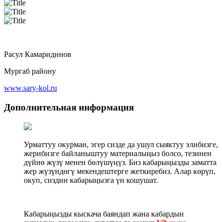
Расул Камаридинов
Мургаб району
www.sary-kol.ru
Дополнительная информация
Урматтуу окурман, эгер сизде да ушул сыяктуу элибизге,
жерибизге байланыштуу материалыңыз болсо, тезинен
дүйнө жүзү менен бөлүшүңүз. Биз кабарыңызды заматта
жер жүзүндөгү мекендештерге жеткиребиз. Алар көрүп,
окуп, сиздин кабарыңызга үн кошушат.
Кабарыңызды кыскача баяндап жана кабардын