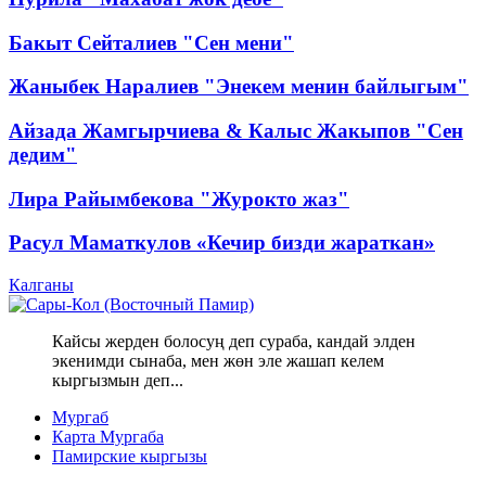
Бакыт Сейталиев "Сен мени"
Жаныбек Наралиев "Энекем менин байлыгым"
Айзада Жамгырчиева & Калыс Жакыпов "Сен
дедим"
Лира Райымбекова "Журокто жаз"
Расул Маматкулов «Кечир бизди жараткан»
Калганы
Кайсы жерден болосуң деп сураба, кандай элден
экенимди сынаба, мен жөн эле жашап келем
кыргызмын деп...
Мургаб
Карта Мургаба
Памирские кыргызы