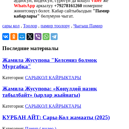
аудиосун, видеосун, сүрөтүн да кошуп
Viber
же
WhatsApp
аркылуу
+79278161260
номерине
жөнөтсөӊүз болот. Кабар сайтыбыздын
"Памир
кабарлары"
бөлүмүнө чыгат.
сары кол
,
Тоолор
,
памир тоолору
,
Чыгыш Памир
Последние материалы
Жамила Жусупова "Келсеңиз болмок
Мургабка"
Категория:
САРЫКОЛ КАЙРЫКТАРЫ
Жамила Жусупова: «Көңүлдөй назик
табылбайт» (ырлар жыйнагы)
Категория:
САРЫКОЛ КАЙРЫКТАРЫ
КУРБАН АЙТ: Сары-Кол жамааты (2025)
Категория:
Памир ( видео )