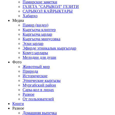
Памирские заметки
ГАЗЕТА "САРЫКОЛ" ГЕЗИТИ
САРЫКОЛ КАЙРЫКТАРЫ
Хабарҳо
Медиа
Памир (видео)
Кыргызча клиптер
Кыргызча ырлар
Кыргызча минусовка
Эски ырлар
Эфирде этникалык кыргыздар
Комуз ырлары
Мелодии для души
Фото
Животный мир
Природа
Исторические
Этнические кыргызы
Мургабский район
Сары-кол в лицах
Разное
От пользователей
Книги
Разное
Домашняя выпечка