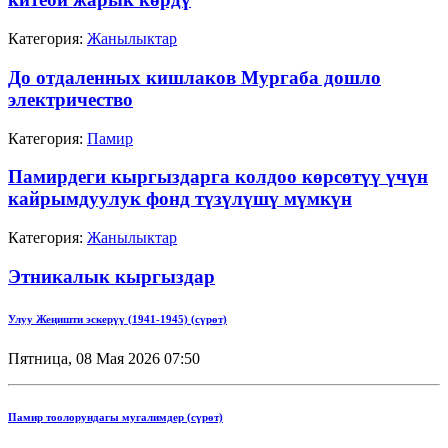
Категория:
Жанылыктар
До отдаленных кишлаков Мургаба дошло
электричество
Категория:
Памир
Памирдеги кыргыздарга колдоо көрсөтүү үчүн
кайрымдуулук фонд түзүлүшү мүмкүн
Категория:
Жанылыктар
Этникалык кыргыздар
Улуу Жеңишти эскерүү (1941-1945) (сүрөт)
Пятница, 08 Мая 2026 07:50
Памир тоолорундагы мугалимдер (сүрөт)