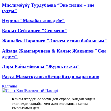
Мислимбүбү Турдубаева “Эне тилим – эне
сүтүм”
Нурила "Махабат жок дебе"
Бакыт Сейталиев "Сен мени"
Жаныбек Наралиев "Энекем менин байлыгым"
Айзада Жамгырчиева & Калыс Жакыпов "Сен
дедим"
Лира Райымбекова "Журокто жаз"
Расул Маматкулов «Кечир бизди жараткан»
Калганы
Кайсы жерден болосуң деп сураба, кандай элден
экенимди сынаба, мен жөн эле жашап келем
кыргызмын деп...