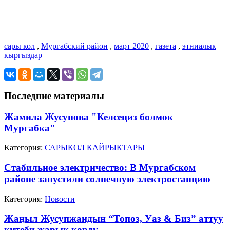
сары кол
,
Мургабский район
,
март 2020
,
газета
,
этниалык
кыргыздар
Последние материалы
Жамила Жусупова "Келсеңиз болмок
Мургабка"
Категория:
САРЫКОЛ КАЙРЫКТАРЫ
Стабильное электричество: В Мургабском
районе запустили солнечную электростанцию
Категория:
Новости
Жаңыл Жусупжандын “Топоз, Уаз & Биз” аттуу
китеби жарык көрдү