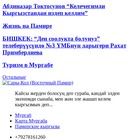
Абдиназар Токтосунов “Келечегимди
Кыргызстандан издеп келдим”
Жизнь на Памире
БИШКЕК: “Ден соолукта болуңуз”
телеберүүсүндө №3 ҮМБнун дарыгери Рахат
Примбердиева
Туризм в Мургабе
Остальные
Кайсы жерден болосуң деп сураба, кандай элден
экенимди сынаба, мен жөн эле жашап келем
кыргызмын деп...
Мургаб
Карта Мургаба
Памирские кыргызы
+79278161260