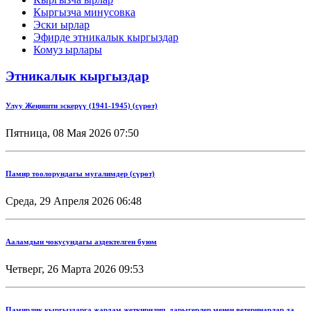
Кыргызча минусовка
Эски ырлар
Эфирде этникалык кыргыздар
Комуз ырлары
Этникалык кыргыздар
Улуу Жеңишти эскерүү (1941-1945) (сүрөт)
Пятница, 08 Мая 2026 07:50
Памир тоолорундагы мугалимдер (сүрөт)
Среда, 29 Апреля 2026 06:48
Ааламдын чокусундагы аздектелген буюм
Четверг, 26 Марта 2026 09:53
Памирлик кыргыздарга жардам жеткирилип, дарыгерлер менен ветеринарлар да