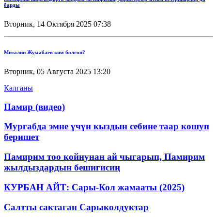
барды
Вторник, 14 Октября 2025 07:38
Миталип Жумабаев ким болгон?
Вторник, 05 Августа 2025 13:20
Калганы
Памир (видео)
Мургабда эмне үчүн кыздын себине таар кошуп
беришет
Памирим тоо койнунан ай чыгарып, Памирим
жылдыздардын бешигисиң
КУРБАН АЙТ: Сары-Кол жамааты (2025)
Салтты сактаган Cарыколдуктар