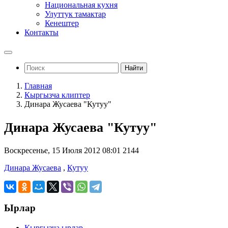
Национальная кухня
Улуттук тамактар
Кенештер
Контакты
Найти
Главная
Кыргызча клиптер
Динара Жусаева "Кутуу"
Динара Жусаева "Кутуу"
Воскресенье, 15 Июля 2012 08:01
2144
Динара Жусаева
,
Кутуу
Ырлар
Кыргызча ырлар