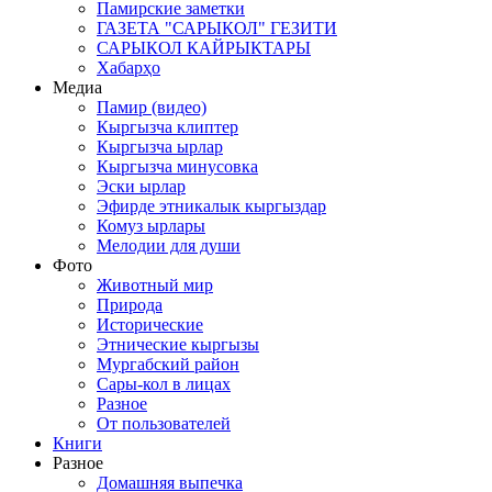
Памирские заметки
ГАЗЕТА "САРЫКОЛ" ГЕЗИТИ
САРЫКОЛ КАЙРЫКТАРЫ
Хабарҳо
Медиа
Памир (видео)
Кыргызча клиптер
Кыргызча ырлар
Кыргызча минусовка
Эски ырлар
Эфирде этникалык кыргыздар
Комуз ырлары
Мелодии для души
Фото
Животный мир
Природа
Исторические
Этнические кыргызы
Мургабский район
Сары-кол в лицах
Разное
От пользователей
Книги
Разное
Домашняя выпечка