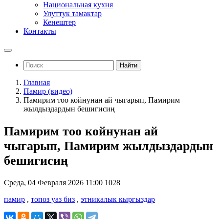
Национальная кухня
Улуттук тамактар
Кенештер
Контакты
Найти
Главная
Памир (видео)
Памирим тоо койнунан ай чыгарып, Памирим
жылдыздардын бешигисиң
Памирим тоо койнунан ай
чыгарып, Памирим жылдыздардын
бешигисиң
Среда, 04 Февраля 2026 11:00
1028
памир
,
топоз уаз биз
,
этникалык кыргыздар