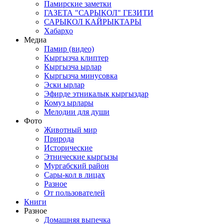
Памирские заметки
ГАЗЕТА "САРЫКОЛ" ГЕЗИТИ
САРЫКОЛ КАЙРЫКТАРЫ
Хабарҳо
Медиа
Памир (видео)
Кыргызча клиптер
Кыргызча ырлар
Кыргызча минусовка
Эски ырлар
Эфирде этникалык кыргыздар
Комуз ырлары
Мелодии для души
Фото
Животный мир
Природа
Исторические
Этнические кыргызы
Мургабский район
Сары-кол в лицах
Разное
От пользователей
Книги
Разное
Домашняя выпечка