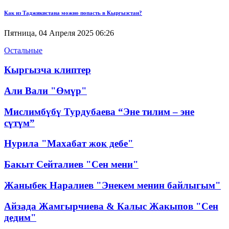
Как из Таджикистана можно попасть в Кыргызстан?
Пятница, 04 Апреля 2025 06:26
Остальные
Кыргызча клиптер
Али Вали "Өмүр"
Мислимбүбү Турдубаева “Эне тилим – эне
сүтүм”
Нурила "Махабат жок дебе"
Бакыт Сейталиев "Сен мени"
Жаныбек Наралиев "Энекем менин байлыгым"
Айзада Жамгырчиева & Калыс Жакыпов "Сен
дедим"