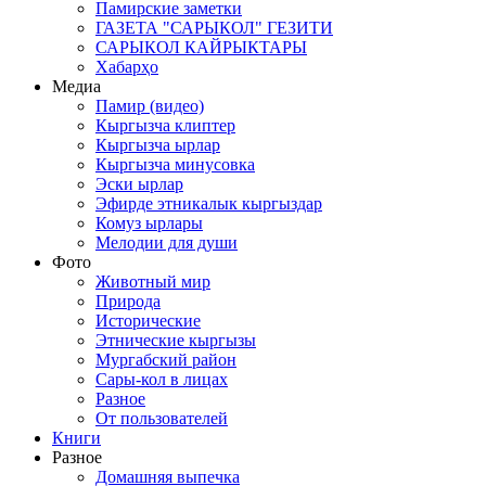
Памирские заметки
ГАЗЕТА "САРЫКОЛ" ГЕЗИТИ
САРЫКОЛ КАЙРЫКТАРЫ
Хабарҳо
Медиа
Памир (видео)
Кыргызча клиптер
Кыргызча ырлар
Кыргызча минусовка
Эски ырлар
Эфирде этникалык кыргыздар
Комуз ырлары
Мелодии для души
Фото
Животный мир
Природа
Исторические
Этнические кыргызы
Мургабский район
Сары-кол в лицах
Разное
От пользователей
Книги
Разное
Домашняя выпечка