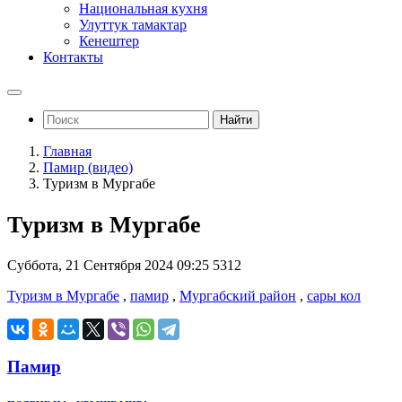
Национальная кухня
Улуттук тамактар
Кенештер
Контакты
Найти
Главная
Памир (видео)
Туризм в Мургабе
Туризм в Мургабе
Суббота, 21 Сентября 2024 09:25
5312
Туризм в Мургабе
,
памир
,
Мургабский район
,
сары кол
Памир