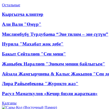
Остальные
Кыргызча клиптер
Али Вали "Өмүр"
Мислимбүбү Турдубаева “Эне тилим – эне сүтүм”
Нурила "Махабат жок дебе"
Бакыт Сейталиев "Сен мени"
Жаныбек Наралиев "Энекем менин байлыгым"
Айзада Жамгырчиева & Калыс Жакыпов "Сен д
Лира Райымбекова "Журокто жаз"
Расул Маматкулов «Кечир бизди жараткан»
Калганы