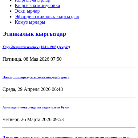
Кыргызча минусовка
Эски ырлар
Эфирде этникалык кыргыздар
Комуз ырлары
Этникалык кыргыздар
Улуу Жеңишти эскерүү (1941-1945) (сүрөт)
Пятница, 08 Мая 2026 07:50
Памир тоолорундагы мугалимдер (сүрөт)
Среда, 29 Апреля 2026 06:48
Ааламдын чокусундагы аздектелген буюм
Четверг, 26 Марта 2026 09:53
Памирлик кыргыздарга жардам жеткирилип, дарыгерлер менен ветеринарлар да