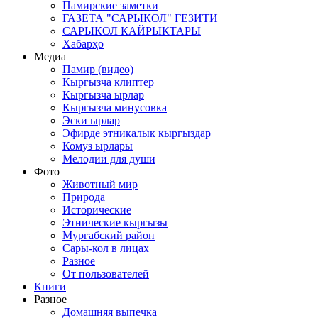
Памирские заметки
ГАЗЕТА "САРЫКОЛ" ГЕЗИТИ
САРЫКОЛ КАЙРЫКТАРЫ
Хабарҳо
Медиа
Памир (видео)
Кыргызча клиптер
Кыргызча ырлар
Кыргызча минусовка
Эски ырлар
Эфирде этникалык кыргыздар
Комуз ырлары
Мелодии для души
Фото
Животный мир
Природа
Исторические
Этнические кыргызы
Мургабский район
Сары-кол в лицах
Разное
От пользователей
Книги
Разное
Домашняя выпечка