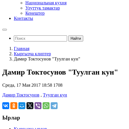
Национальная кухня
Улуттук тамактар
Кенештер
Контакты
Найти
Главная
Кыргызча клиптер
Дамир Токтосунов "Туулган кун"
Дамир Токтосунов "Туулган кун"
Среда, 17 Мая 2017 18:58
1708
Дамир Токтосунов
,
Туулган кун
Ырлар
Кыргызча ырлар