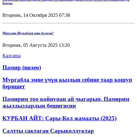
барды
Вторник, 14 Октября 2025 07:38
Миталип Жумабаев ким болгон?
Вторник, 05 Августа 2025 13:20
Калганы
Памир (видео)
Мургабда эмне үчүн кыздын себине таар кошуп
беришет
Памирим тоо койнунан ай чыгарып, Памирим
жылдыздардын бешигисиң
КУРБАН АЙТ: Сары-Кол жамааты (2025)
Салтты сактаган Cарыколдуктар