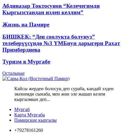
Абдиназар Токтосунов “Келечегимди
Кыргызстандан издеп келдим”
Жизнь на Памире
БИШКЕК: “Ден соолукта болуңуз”
телеберүүсүндө №3 ҮМБнун дарыгери Рахат
Примбердиева
Туризм в Мургабе
Остальные
Кайсы жерден болосуң деп сураба, кандай элден
экенимди сынаба, мен жөн эле жашап келем
кыргызмын деп...
Мургаб
Карта Мургаба
Памирские кыргызы
+79278161260