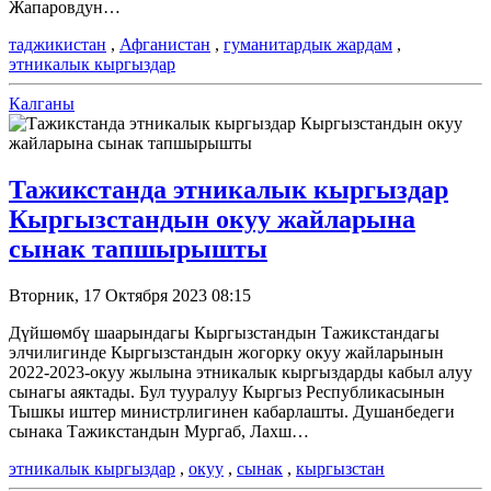
Жапаровдун…
таджикистан
,
Афганистан
,
гуманитардык жардам
,
этникалык кыргыздар
Калганы
Тажикстанда этникалык кыргыздар
Кыргызстандын окуу жайларына
сынак тапшырышты
Вторник, 17 Октября 2023 08:15
Дүйшөмбү шаарындагы Кыргызстандын Тажикстандагы
элчилигинде Кыргызстандын жогорку окуу жайларынын
2022-2023-окуу жылына этникалык кыргыздарды кабыл алуу
сынагы аяктады. Бул тууралуу Кыргыз Республикасынын
Тышкы иштер министрлигинен кабарлашты. Душанбедеги
сынака Тажикстандын Мургаб, Лахш…
этникалык кыргыздар
,
окуу
,
сынак
,
кыргызстан