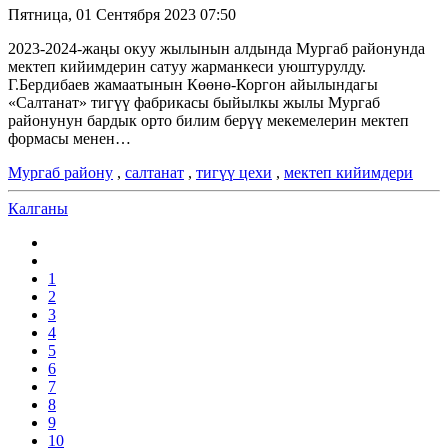
Пятница, 01 Сентября 2023 07:50
2023-2024-жаңы окуу жылынын алдында Мургаб районунда
мектеп кийимдерин сатуу жарманкеси уюштурулду.
Г.Бердибаев жамаатынын Көөнө-Коргон айылындагы
«Салтанат» тигүү фабрикасы быйылкы жылы Мургаб
районунун бардык орто билим берүү мекемелерин мектеп
формасы менен…
Мургаб району
,
салтанат
,
тигүү цехи
,
мектеп кийимдери
Калганы
1
2
3
4
5
6
7
8
9
10