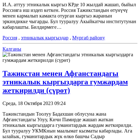
И.А. аттуу этникалык кыргыз КРде 10 жылдай жашап, быйыл
Россияга иш издеп кеткен. Россия Тажикстандын өтүнүчү
менен кармалып камакта отурган кыргыз жаранын
эркиндикке чыгарды. Бул тууралуу Акыйкатчы институтунан
кабарлашты. Билдирмеге…
Россия
,
этникалык кыргыздар
,
Мургаб району
Калганы
Тажикстан менен Афганстандагы
этникалык кыргыздарга гумжардам
жеткирилди (сүрөт)
Среда, 18 Октября 2023 09:24
Тажикстандын Тоолуу Бадахшан облусуна жана
Афганстандагы Улуу, Кичи Памирде жашап жаткан
этникалык кыргыздарга гуманитардык жардам жеткирилди.
Бул тууралуу УКМКнын маалымат кызматы кабарлады. Ага
ылайык, гуманитардык жүк өлкө башчы Садыр