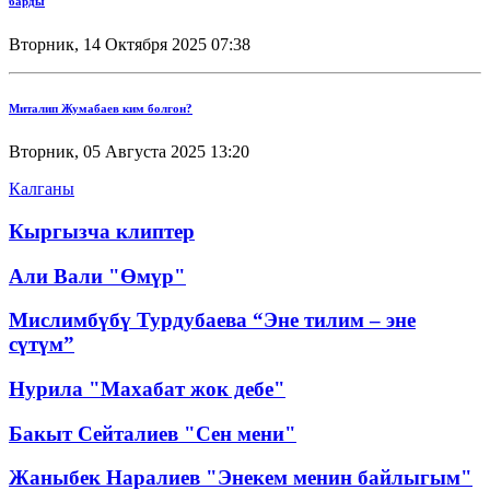
барды
Вторник, 14 Октября 2025 07:38
Миталип Жумабаев ким болгон?
Вторник, 05 Августа 2025 13:20
Калганы
Кыргызча клиптер
Али Вали "Өмүр"
Мислимбүбү Турдубаева “Эне тилим – эне
сүтүм”
Нурила "Махабат жок дебе"
Бакыт Сейталиев "Сен мени"
Жаныбек Наралиев "Энекем менин байлыгым"