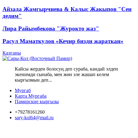
Айзада Жамгырчиева & Калыс Жакыпов "Сен
дедим"
Лира Райымбекова "Журокто жаз"
Расул Маматкулов «Кечир бизди жараткан»
Калганы
Кайсы жерден болосуң деп сураба, кандай элден
экенимди сынаба, мен жөн эле жашап келем
кыргызмын деп...
Мургаб
Карта Мургаба
Памирские кыргызы
+79278161260
sary-kol64@mail.ru