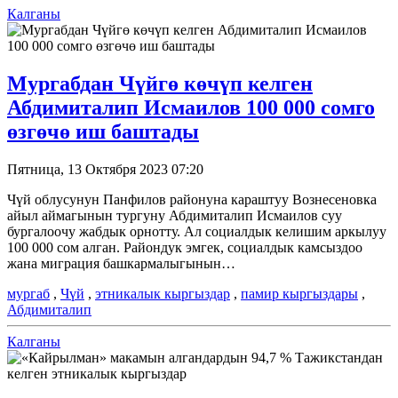
Калганы
Мургабдан Чүйгө көчүп келген
Абдимиталип Исмаилов 100 000 сомго
өзгөчө иш баштады
Пятница, 13 Октября 2023 07:20
Чүй облусунун Панфилов районуна караштуу Вознесеновка
айыл аймагынын тургуну Абдимиталип Исмаилов суу
бургалоочу жабдык орнотту. Ал социалдык келишим аркылуу
100 000 сом алган. Райондук эмгек, социалдык камсыздоо
жана миграция башкармалыгынын…
мургаб
,
Чүй
,
этникалык кыргыздар
,
памир кыргыздары
,
Абдимиталип
Калганы