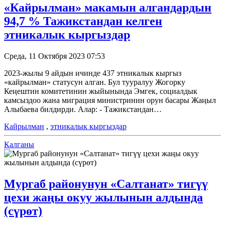
«Кайрылман» макамын алгандардын
94,7 % Тажикстандан келген
этникалык кыргыздар
Среда, 11 Октября 2023 07:53
2023-жылы 9 айдын ичинде 437 этникалык кыргыз
«кайрылман» статусун алган. Бул тууралуу Жогорку
Кеңештин комитетинин жыйынында Эмгек, социалдык
камсыздоо жана миграция министринин орун басары Жаңыл
Алыбаева билдирди. Алар: - Тажикстандан…
Кайрылман
,
этникалык кыргыздар
Калганы
Мургаб районунун «Салтанат» тигүү
цехи жаңы окуу жылынын алдында
(сүрөт)