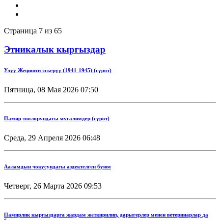
Страница 7 из 65
Этникалык кыргыздар
Улуу Жеңишти эскерүү (1941-1945) (сүрөт)
Пятница, 08 Мая 2026 07:50
Памир тоолорундагы мугалимдер (сүрөт)
Среда, 29 Апреля 2026 06:48
Ааламдын чокусундагы аздектелген буюм
Четверг, 26 Марта 2026 09:53
Памирлик кыргыздарга жардам жеткирилип, дарыгерлер менен ветеринарлар да