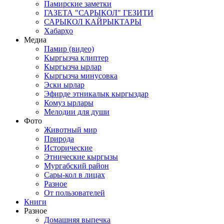
Памирские заметки
ГАЗЕТА "САРЫКОЛ" ГЕЗИТИ
САРЫКОЛ КАЙРЫКТАРЫ
Хабарҳо
Медиа
Памир (видео)
Кыргызча клиптер
Кыргызча ырлар
Кыргызча минусовка
Эски ырлар
Эфирде этникалык кыргыздар
Комуз ырлары
Мелодии для души
Фото
Животный мир
Природа
Исторические
Этнические кыргызы
Мургабский район
Сары-кол в лицах
Разное
От пользователей
Книги
Разное
Домашняя выпечка