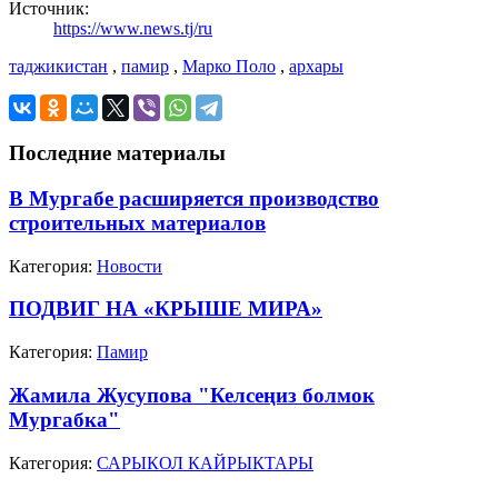
Источник:
https://www.news.tj/ru
таджикистан
,
памир
,
Марко Поло
,
архары
Последние материалы
В Мургабе расширяется производство
строительных материалов
Категория:
Новости
ПОДВИГ НА «КРЫШЕ МИРА»
Категория:
Памир
Жамила Жусупова "Келсеңиз болмок
Мургабка"
Категория:
САРЫКОЛ КАЙРЫКТАРЫ