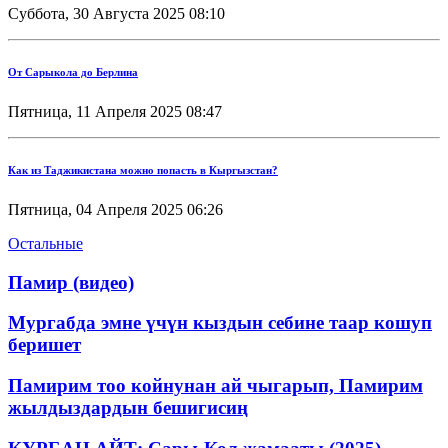
Суббота, 30 Августа 2025 08:10
От Сарыкола до Берлина
Пятница, 11 Апреля 2025 08:47
Как из Таджикистана можно попасть в Кыргызстан?
Пятница, 04 Апреля 2025 06:26
Остальные
Памир (видео)
Мургабда эмне үчүн кыздын себине таар кошуп
беришет
Памирим тоо койнунан ай чыгарып, Памирим
жылдыздардын бешигисиң