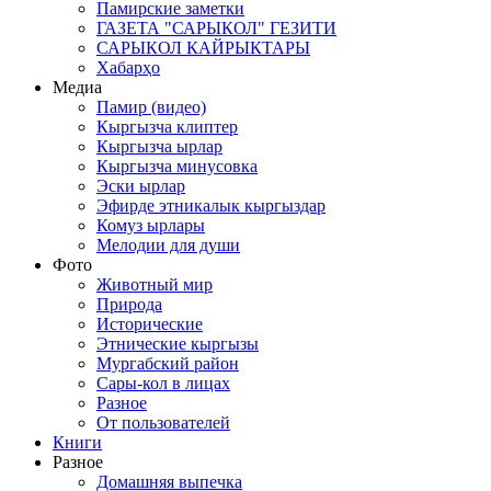
Памирские заметки
ГАЗЕТА "САРЫКОЛ" ГЕЗИТИ
САРЫКОЛ КАЙРЫКТАРЫ
Хабарҳо
Медиа
Памир (видео)
Кыргызча клиптер
Кыргызча ырлар
Кыргызча минусовка
Эски ырлар
Эфирде этникалык кыргыздар
Комуз ырлары
Мелодии для души
Фото
Животный мир
Природа
Исторические
Этнические кыргызы
Мургабский район
Сары-кол в лицах
Разное
От пользователей
Книги
Разное
Домашняя выпечка