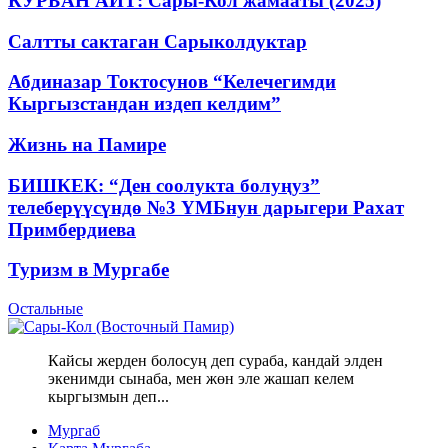
КУРБАН АЙТ: Сары-Кол жамааты (2025)
Салтты сактаган Cарыколдуктар
Абдиназар Токтосунов “Келечегимди
Кыргызстандан издеп келдим”
Жизнь на Памире
БИШКЕК: “Ден соолукта болуңуз”
телеберүүсүндө №3 ҮМБнун дарыгери Рахат
Примбердиева
Туризм в Мургабе
Остальные
Кайсы жерден болосуң деп сураба, кандай элден
экенимди сынаба, мен жөн эле жашап келем
кыргызмын деп...
Мургаб