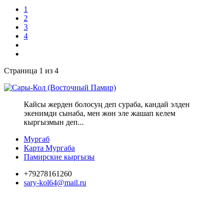
1
2
3
4
Страница 1 из 4
Кайсы жерден болосуң деп сураба, кандай элден
экенимди сынаба, мен жөн эле жашап келем
кыргызмын деп...
Мургаб
Карта Мургаба
Памирские кыргызы
+79278161260
sary-kol64@mail.ru