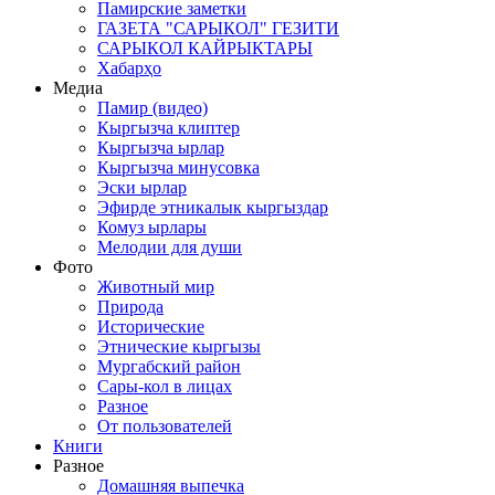
Памирские заметки
ГАЗЕТА "САРЫКОЛ" ГЕЗИТИ
САРЫКОЛ КАЙРЫКТАРЫ
Хабарҳо
Медиа
Памир (видео)
Кыргызча клиптер
Кыргызча ырлар
Кыргызча минусовка
Эски ырлар
Эфирде этникалык кыргыздар
Комуз ырлары
Мелодии для души
Фото
Животный мир
Природа
Исторические
Этнические кыргызы
Мургабский район
Сары-кол в лицах
Разное
От пользователей
Книги
Разное
Домашняя выпечка