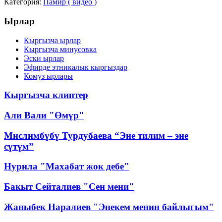
Категория:
Памир ( видео )
Ырлар
Кыргызча ырлар
Кыргызча минусовка
Эски ырлар
Эфирде этникалык кыргыздар
Комуз ырлары
Кыргызча клиптер
Али Вали "Өмүр"
Мислимбүбү Турдубаева “Эне тилим – эне
сүтүм”
Нурила "Махабат жок дебе"
Бакыт Сейталиев "Сен мени"
Жаныбек Наралиев "Энекем менин байлыгым"