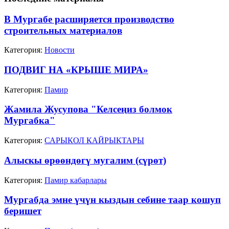
В Мургабе расширяется производство
строительных материалов
Категория:
Новости
ПОДВИГ НА «КРЫШЕ МИРА»
Категория:
Памир
Жамила Жусупова "Келсеңиз болмок
Мургабка"
Категория:
САРЫКОЛ КАЙРЫКТАРЫ
Алыскы өрөөндөгү мугалим (сүрөт)
Категория:
Памир кабарлары
Мургабда эмне үчүн кыздын себине таар кошуп
беришет