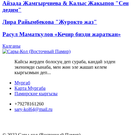
Айзада Жамгырчиева & Калыс Жакыпов "Сен
дедим"
Лира Райымбекова "Журокто жаз"
Расул Маматкулов «Кечир бизди жараткан»
Калганы
Кайсы жерден болосуң деп сураба, кандай элден
экенимди сынаба, мен жөн эле жашап келем
кыргызмын деп...
Мургаб
Карта Мургаба
Памирские кыргызы
+79278161260
sary-kol64@mail.ru
© 2022 Сары-кол (Восточный Памир)