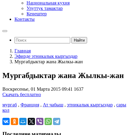
Национальная кухня
Улуттук тамактар
Кенештер
Контакты
Найти
Главная
Эфирде этникалык кыргыздар
Мургабдыктар жана Жылкы-жан
Мургабдыктар жана Жылкы-жан
Воскресенье, 01 Марта 2015 09:41
1637
Скачать бесплатно
мургаб
,
Франция
,
Ат чабыш
,
этникалык кыргыздар
,
сары
кол
Последние материалы