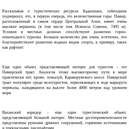
Рассказывая о туристических ресурсах Бадахшана, собеседник
подчеркнул, что, в первую очередь, это величественные горы. Памир,
расположенный в самом сердце Центральной Азии, имеет очень
высокие вершины (в том числе пик Исмоила Сомони, 7495 м).
Условия в местных долинах способствуют развитию горно-
пешеходного туризма. Большое количество рек очень эстетично, что
благоприятствуют развитию водных видов спорта, к примеру, таких
как рафтинг.
Еще один объект, представляющий интерес для туристов – это
Памирский тракт. Аналогов этому высокогорному пути в мире
практически нет, кроме, пожалуй, Каракорумского шоссе. Памирский
тракт популярен среди велотуристов, пересекающих в ходе маршрута
перевалы, находящиеся на высоте более 4000 метров над уровнем
моря.
Ваханский коридор - еще один туристический объект,
представляющий большой интерес. Местные достопримечательности
представлены руинами древних сооружений, горячими источниками
и прекрасными ландшафтами.