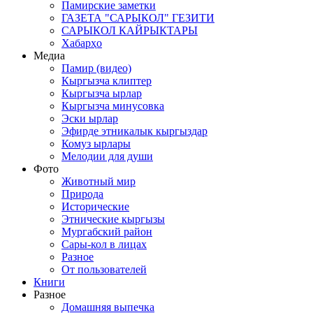
Памирские заметки
ГАЗЕТА "САРЫКОЛ" ГЕЗИТИ
САРЫКОЛ КАЙРЫКТАРЫ
Хабарҳо
Медиа
Памир (видео)
Кыргызча клиптер
Кыргызча ырлар
Кыргызча минусовка
Эски ырлар
Эфирде этникалык кыргыздар
Комуз ырлары
Мелодии для души
Фото
Животный мир
Природа
Исторические
Этнические кыргызы
Мургабский район
Сары-кол в лицах
Разное
От пользователей
Книги
Разное
Домашняя выпечка