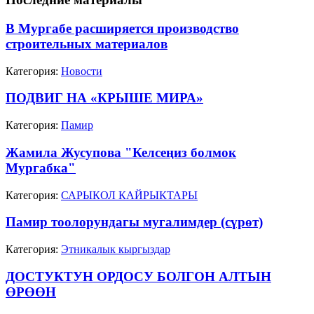
В Мургабе расширяется производство
строительных материалов
Категория:
Новости
ПОДВИГ НА «КРЫШЕ МИРА»
Категория:
Памир
Жамила Жусупова "Келсеңиз болмок
Мургабка"
Категория:
САРЫКОЛ КАЙРЫКТАРЫ
Памир тоолорундагы мугалимдер (сүрөт)
Категория:
Этникалык кыргыздар
ДОСТУКТУН ОРДОСУ БОЛГОН АЛТЫН
ӨРӨӨН