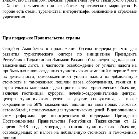
знакомство с Памиром. Важный транзитный пункт Памирского тракта
- Хорог - незаменим при разработке туристических маршрутов. В
городе есть отели, турагенства, интернеткафе, банковские и страховые
учреждения.
При поддержке Правительства страны
Синдбод Амонбеков в продолжение беседы подчеркнул, что для
развития туристического сектора по инициативе Президента
Республики Таджикистан Эмомали Рахмона был введен ряд налогово-
таможенных льгот, в частности освобождение от уплаты налога на
прибыль для вновь созданных туристических компаний в первые 5 лет
их деятельности, освобождение от уплаты налога на добавленную
стоимость и таможенных пошлин ввоза оборудования, техники и
строительных материалов для строительства туристических объектов,
включая гостиницы, курорты, лечебно-оздоровительные центры,
центры туристических услуг и другие сооружения, а также
сокращение на 50% таможенных пошлин на ввоз новых легковых
автомобилей, используемых для туристических целей. В дополнение к
этим реформам при непосредственной поддержке Президента
Постановлением Правительства Республики Таджикистан от 12
апреля 2018 года утвержден список туристических объектов,
освобождаемых от налога на добавленную стоимость и таможенных
пошлин.