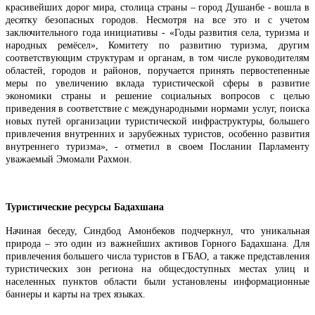
красивейших дорог мира, столица страны – город Душанбе - вошла в
десятку безопасных городов. Несмотря на все это и с учетом
заключительного года инициативы - «Годы развития села, туризма и
народных ремёсел», Комитету по развитию туризма, другим
соответствующим структурам и органам, в том числе руководителям
областей, городов и районов, поручается принять первостепенные
меры по увеличению вклада туристической сферы в развитие
экономики страны и решение социальных вопросов с целью
приведения в соответствие с международными нормами услуг, поиска
новых путей организации туристической инфраструктуры, большего
привлечения внутренних и зарубежных туристов, особенно развития
внутреннего туризма», - отметил в своем Послании Парламенту
уважаемый Эмомали Рахмон.
Туристические ресурсы Бадахшана
Начиная беседу, Синдбод Амонбеков подчеркнул, что уникальная
природа – это один из важнейших активов Горного Бадахшана. Для
привлечения большего числа туристов в ГБАО, а также представления
туристических зон региона на общесдоступных местах улиц и
населенных пунктов области были установлены информационные
баннеры и карты на трех языках.