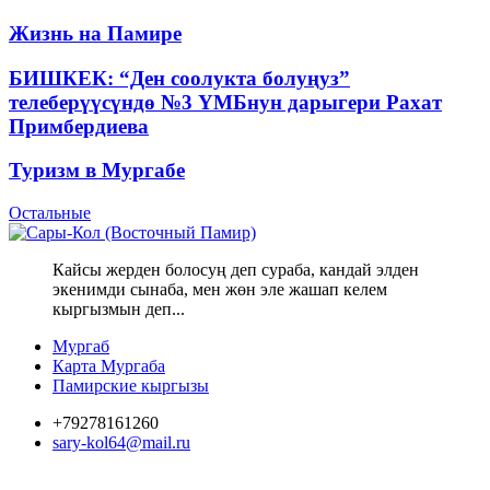
Жизнь на Памире
БИШКЕК: “Ден соолукта болуңуз”
телеберүүсүндө №3 ҮМБнун дарыгери Рахат
Примбердиева
Туризм в Мургабе
Остальные
Кайсы жерден болосуң деп сураба, кандай элден
экенимди сынаба, мен жөн эле жашап келем
кыргызмын деп...
Мургаб
Карта Мургаба
Памирские кыргызы
+79278161260
sary-kol64@mail.ru