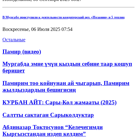
В Мургабе приступили к деятельности кондитерский цех «Нозанин» и 5 теплиц
Воскресенье, 06 Июля 2025 07:54
Остальные
Памир (видео)
Мургабда эмне үчүн кыздын себине таар кошуп
беришет
Памирим тоо койнунан ай чыгарып, Памирим
жылдыздардын бешигисиң
КУРБАН АЙТ: Сары-Кол жамааты (2025)
Салтты сактаган Cарыколдуктар
Абдиназар Токтосунов “Келечегимди
Кыргызстандан издеп келдим”