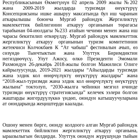
Республикасынын Өкмөтүнүн 02 апрель 2009 жылы №202
жана 2009-2019 жылдарда туризмди өнүктүрүү
Консепциясыны ишке ашыруу максатында бул иш чаранын
аткарылышы боюнча Мургаб райондук Жергиликтүү
мамлекеттик бийлигинин аткаруу органынын төрагасы
тарабынан 04-июлдагы №233 атайын чечими менен жана иш
чарасы бекитилип өткөрүлдү. Мургаб райондук мамлекеттик
жергиликтүү аткаруу органынын туризм комитетинин
жетекчиси Колчокбаев К “Ат чабыш” фестивалын ачып, өз
сөзүндө Тынчтыктын жана Улуттук Биримдиктин
негиздөөчүсү, Улут Ажосу, өлкө Президенти Эмомали
Рахмондун 26-декабрь 2018-жылы болгон Мажилиси Олиге
кайрылуусунда, 2019-2021 жылдары “Айылдарды туризмди
жана элдик кол өнөрчүлүктү өнүктүрүү жылдары” жана
“2018-жыл-туризмди жана элдик кол өнөрчүлүктү өнүктүрүү
жылына” токтолуп, “2030-жылга чейинки мезгил ичинде
туризмди өнүктүрүү стратегиясында” келечек ээлери болгон
жаштарды жигердүүлүккө үндөп, оюндун катышуучуларына
ат оюндарында жеңиштерди каалады.
Ошону менен бирге, оюнду колдоого алган Мургаб райондук
мамлекеттик бийликтин жергиликтүү аткаруу органына,
ыраазылыгын билдирди. Улуттук оюндун жүрүшүндө тыйын