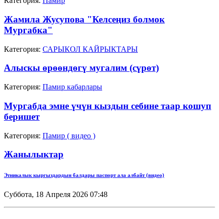
Категория:
Памир
Жамила Жусупова "Келсеңиз болмок
Мургабка"
Категория:
САРЫКОЛ КАЙРЫКТАРЫ
Алыскы өрөөндөгү мугалим (сүрөт)
Категория:
Памир кабарлары
Мургабда эмне үчүн кыздын себине таар кошуп
беришет
Категория:
Памир ( видео )
Жанылыктар
Этникалык кыргыздардын балдары паспорт ала албайт (видео)
Суббота, 18 Апреля 2026 07:48