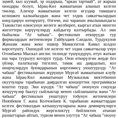
эңмей, кыз куумай, эр оодарыш, “аркан тартмай”, ат жарыш
оюндары болуп, Ыраң-Көл жамаатынан алынып келген
төөлөр, Аличор жамаатынан келген өгүздөр тамашага
келишкен калкыбыздын жана чет элдик саякатчылардын
көңүлдөрүн көтөрүштү. Өзгөчө, иш чаранын ачылышындагы
Тажикстан өлкөсүнүн желеги желбиреп, кыргыз атын минген
жигиттери көрүүчүлөрдү кайдыгер калтырбады. Ал эми
быйылкы “Ат чабыш”- фестивалын өткөрүүдө тур
фирмалардын жетекчилери Гайбулдаев Саидали, Турдукулов
Жаназак жана жеке ишкер Мамасеитов Камал колдоо
көрсөтүштү. Ошондой эле келген чет элдик саякатчылар үчүн
Отомбаева Мыскал англис тилинде түшүндүрүп, өтүп жаткан
иш чара тууралуу которуп турду. Оюн өткөрүлгөн жерде боз
үйлөр, палаткалар тигилип, тамак аш даярдалып, кол
өнөрчүлөрдүн буюмдарынын көргөзмөсү уюштурулду. “Ат
чабыш” фестивалынын жүрүшүн Мургаб жамаатынын клубу
жана Ыраң-Көл жамаатынын Музыкалык мектебинин
окуучулары тарабынан даярдалган концерттик программасы
коштоп турду. Эки күндүк “Ат чабыш” оюнунун соңунда
жеңүүчүлөр баалуу сыйлыктар менен сыйланышты жана “Ат
чабыш” фестивалын уюштуруу тобунун жетекчилери
Ниязбеков Г. жана Колчокбаев К. тарабынан жамааттардан
келген фестивалдын катышуучуларына жана демөөрчүлөргө
Мургаб райондук жергиликтүү бийликтин атынан
рахматтарын айтып, туризм менен улуттук “Ат чабыш ”оюуну