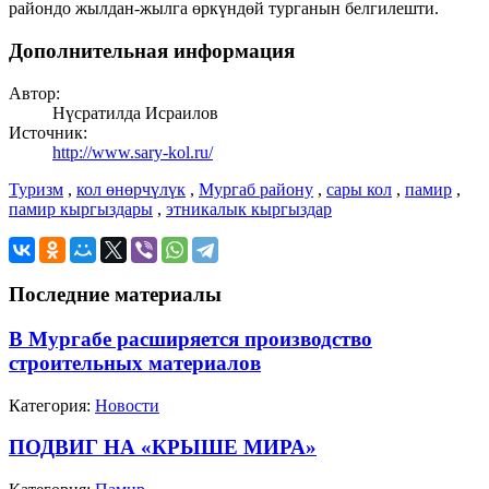
райондо жылдан-жылга өркүндөй турганын белгилешти.
Дополнительная информация
Автор:
Нүсратилда Исраилов
Источник:
http://www.sary-kol.ru/
Туризм
,
кол өнөрчүлүк
,
Мургаб району
,
сары кол
,
памир
,
памир кыргыздары
,
этникалык кыргыздар
Последние материалы
В Мургабе расширяется производство
строительных материалов
Категория:
Новости
ПОДВИГ НА «КРЫШЕ МИРА»