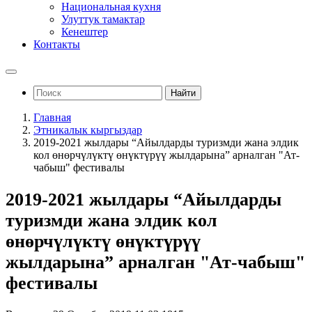
Национальная кухня
Улуттук тамактар
Кенештер
Контакты
Найти
Главная
Этникалык кыргыздар
2019-2021 жылдары “Айылдарды туризмди жана элдик
кол өнөрчүлүктү өнүктүрүү жылдарына” арналган "Ат-
чабыш" фестивалы
2019-2021 жылдары “Айылдарды
туризмди жана элдик кол
өнөрчүлүктү өнүктүрүү
жылдарына” арналган "Ат-чабыш"
фестивалы