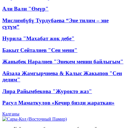
Али Вали "Өмүр"
Мислимбүбү Турдубаева “Эне тилим – эне
сүтүм”
Нурила "Махабат жок дебе"
Бакыт Сейталиев "Сен мени"
Жаныбек Наралиев "Энекем менин байлыгым"
Айзада Жамгырчиева & Калыс Жакыпов "Сен
дедим"
Лира Райымбекова "Журокто жаз"
Расул Маматкулов «Кечир бизди жараткан»
Калганы