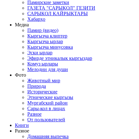
Памирские заметки
ГАЗЕТА "САРЫКОЛ" ГЕЗИТИ
САРЫКОЛ КАЙРЫКТАРЫ
Хабарҳо
Медиа
Памир (видео)
Кыргызча клиптер
Кыргызча ырлар
Кыргызча минусовка
Эски ырлар
Эфирде этникалык кыргыздар
Комуз ырлары
Мелодии для души
Фото
Животный мир
Природа
Исторические
Этнические кыргызы
Мургабский район
Сары-кол в лицах
Разное
От пользователей
Книги
Разное
Домашняя выпечка