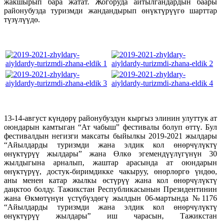
жакшырып бара жатат. Жогоруда айтылгандардын баары
районубузда туризмди жандандырып өнүктүрүүгө шарттар
түзүлүүдө.
13-14-август күндөрү районубуздун кыргыз элинин улуттук ат
оюндарын камтыган “Ат чабыш” фестивалы болуп өттү. Бул
фестивалдын негизги максаты быйылкы 2019-2021 жылдары
“Айылдарды туризмди жана элдик кол өнөрчүлүктү
өнүктүрүү жылдары” жана Өлкө эгемендүүлүгүнүн 30
жылдыгына арналып, жаштар арасында ат оюндарын
өнүктүрүү, достук-биримдикке чакыруу, өнөрлөргө үндөө,
аны менен катар жылкы өстүрүү жана кол өнөрчүлүктү
даңктоо болду. Тажикстан Республикасынын Президентинин
жана Өкмөтүнүн үстүбүздөгү жылдын 06-мартында №1176
“Айылдарды туризмди жана элдик кол өнөрчүлүктү
өнүктүрүү жылдары” иш чарасын, Тажикстан