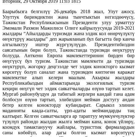
Вторник, 29 Октября 2019 11:03
1815
Баарыбызга белгилүү 26-декабрь 2018 жыл, Улут ажосу,
Улуттук биримдиктин жана тынчтыктын негиздөөчүсү,
Тажикстан Республикасынын Президенти улуу урматтуу
Эмомали Рахмон Мажилиси Олиге кайрылуусунда 2019-2021
жылдары “Айылдарды туризмди жана элдик кол өнөрчүлүктү
өнүктүрүү жылдары” деп жарыяланып бул багытта бир канча
алгылыктуу иштер жүргүзүлүүдө. Президентибиздин
саясатынын бири болуп, Тажикстанда туризмди өнүктүрүү
болууда. Анткени Европа мамлекеттеринин бирден бир
өнүгүүсү бул туризм. Тажикстан мамлекети да туризмди
өнүктүрүп, жогорку деңгээлде чет элдик конокторго кызмат
көрсөтүү болуп саналат жана туризмден көптөгөн каражат
мамлекетке алып келери маалым. Акыркы жылдары
Республикабыздын аймактарында экологиялык туризм
кеңири өнүгүп чет элдик саякатчыларды өзүнө тартып келет.
Мургаб районубуздун да табигый жерлери кандай гана адам
болбосун өзүнө тартып, элибиздин мейман достугу андан
бетер келген конокторду кубандырат. Сарыкол элинин
маданияты каада-салты, үрп-адаты меймандарды таң
калтырат. Келген саякатчыларга ар тараптуу мүмкүнчүлүктөр
түзүлүп райондо жылдан жылга мейман кана, конок үйлөрү,
коомдук тамактануучу жайлары, туристтик фирмалардын
саны көбөйүп, алар дагы болгон кызмат көрсөтүүсү