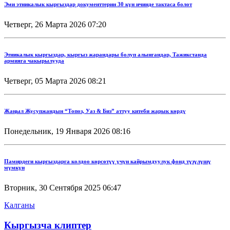
Эми этникалык кыргыздар документтерин 30 күн ичинде тактаса болот
Четверг, 26 Марта 2026 07:20
Этникалык кыргыздар, кыргыз жарандары болуп алынгандар, Тажикстанда
армияга чакырылууда
Четверг, 05 Марта 2026 08:21
Жаңыл Жусупжандын “Топоз, Уаз & Биз” аттуу китеби жарык көрдү
Понедельник, 19 Января 2026 08:16
Памирдеги кыргыздарга колдоо көрсөтүү үчүн кайрымдуулук фонд түзүлүшү
мүмкүн
Вторник, 30 Сентября 2025 06:47
Калганы
Кыргызча клиптер