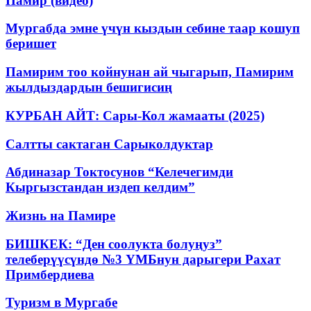
Памир (видео)
Мургабда эмне үчүн кыздын себине таар кошуп
беришет
Памирим тоо койнунан ай чыгарып, Памирим
жылдыздардын бешигисиң
КУРБАН АЙТ: Сары-Кол жамааты (2025)
Салтты сактаган Cарыколдуктар
Абдиназар Токтосунов “Келечегимди
Кыргызстандан издеп келдим”
Жизнь на Памире
БИШКЕК: “Ден соолукта болуңуз”
телеберүүсүндө №3 ҮМБнун дарыгери Рахат
Примбердиева
Туризм в Мургабе