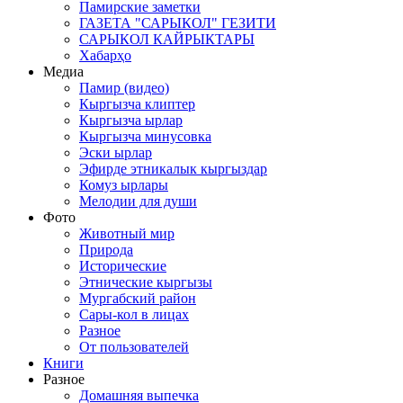
Памирские заметки
ГАЗЕТА "САРЫКОЛ" ГЕЗИТИ
САРЫКОЛ КАЙРЫКТАРЫ
Хабарҳо
Медиа
Памир (видео)
Кыргызча клиптер
Кыргызча ырлар
Кыргызча минусовка
Эски ырлар
Эфирде этникалык кыргыздар
Комуз ырлары
Мелодии для души
Фото
Животный мир
Природа
Исторические
Этнические кыргызы
Мургабский район
Сары-кол в лицах
Разное
От пользователей
Книги
Разное
Домашняя выпечка