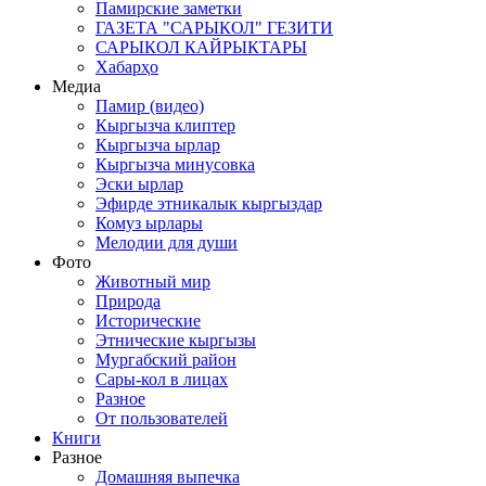
Памирские заметки
ГАЗЕТА "САРЫКОЛ" ГЕЗИТИ
САРЫКОЛ КАЙРЫКТАРЫ
Хабарҳо
Медиа
Памир (видео)
Кыргызча клиптер
Кыргызча ырлар
Кыргызча минусовка
Эски ырлар
Эфирде этникалык кыргыздар
Комуз ырлары
Мелодии для души
Фото
Животный мир
Природа
Исторические
Этнические кыргызы
Мургабский район
Сары-кол в лицах
Разное
От пользователей
Книги
Разное
Домашняя выпечка