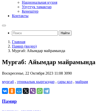
Национальная кухня
Улуттук тамактар
Кенештер
Контакты
Найти
Главная
Памир (видео)
Мургаб: Айымдар майрамында
Мургаб: Айымдар майрамында
Воскресенье, 22 Октября 2023 11:08
3090
мургаб
,
этникалык кыргыздар
,
сары кол
,
майрам
Памир