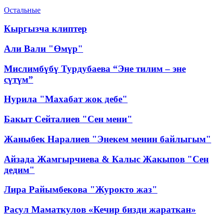
Остальные
Кыргызча клиптер
Али Вали "Өмүр"
Мислимбүбү Турдубаева “Эне тилим – эне
сүтүм”
Нурила "Махабат жок дебе"
Бакыт Сейталиев "Сен мени"
Жаныбек Наралиев "Энекем менин байлыгым"
Айзада Жамгырчиева & Калыс Жакыпов "Сен
дедим"
Лира Райымбекова "Журокто жаз"
Расул Маматкулов «Кечир бизди жараткан»