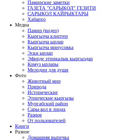
Памирские заметки
ГАЗЕТА "САРЫКОЛ" ГЕЗИТИ
САРЫКОЛ КАЙРЫКТАРЫ
Хабарҳо
Медиа
Памир (видео)
Кыргызча клиптер
Кыргызча ырлар
Кыргызча минусовка
Эски ырлар
Эфирде этникалык кыргыздар
Комуз ырлары
Мелодии для души
Фото
Животный мир
Природа
Исторические
Этнические кыргызы
Мургабский район
Сары-кол в лицах
Разное
От пользователей
Книги
Разное
Домашняя выпечка