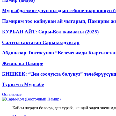
Памир (видео)
Мургабда эмне үчүн кыздын себине таар кошуп 
Памирим тоо койнунан ай чыгарып, Памирим ж
КУРБАН АЙТ: Сары-Кол жамааты (2025)
Салтты сактаган Cарыколдуктар
Абдиназар Токтосунов “Келечегимди Кыргызстан
Жизнь на Памире
БИШКЕК: “Ден соолукта болуңуз” телеберүүсүн
Туризм в Мургабе
Остальные
Кайсы жерден болосуң деп сураба, кандай элден экенимд