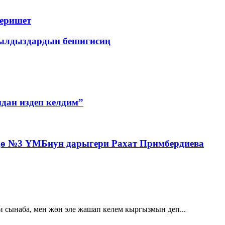
беришет
ылдыздардын бешигисиң
дан издеп келдим”
дө №3 ҮМБнун дарыгери Рахат Примбердиева
и сынаба, мен жөн эле жашап келем кыргызмын деп...