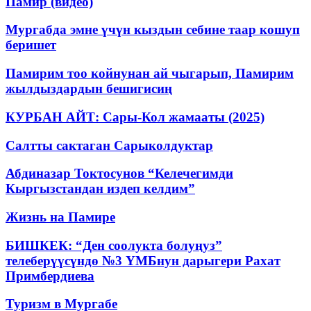
Памир (видео)
Мургабда эмне үчүн кыздын себине таар кошуп
беришет
Памирим тоо койнунан ай чыгарып, Памирим
жылдыздардын бешигисиң
КУРБАН АЙТ: Сары-Кол жамааты (2025)
Салтты сактаган Cарыколдуктар
Абдиназар Токтосунов “Келечегимди
Кыргызстандан издеп келдим”
Жизнь на Памире
БИШКЕК: “Ден соолукта болуңуз”
телеберүүсүндө №3 ҮМБнун дарыгери Рахат
Примбердиева
Туризм в Мургабе