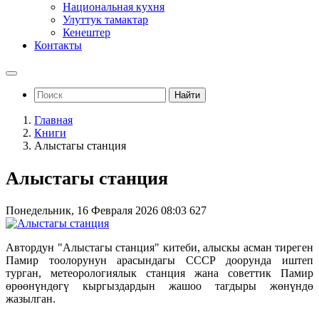
Национальная кухня
Улуттук тамактар
Кенештер
Контакты
Найти
Главная
Книги
Алыстагы станция
Алыстагы станция
Понедельник, 16 Февраля 2026 08:03
627
Автордун "Алыстагы станция" китеби, алыскы асман тиреген
Памир тоолорунун арасындагы СССР доорунда иштеп
турган, метеорологиялык станция жана советтик Памир
өрөөнүндөгү кыргыздардын жашоо тагдыры жөнүндө
жазылган.