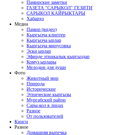
Памирские заметки
ГАЗЕТА "САРЫКОЛ" ГЕЗИТИ
САРЫКОЛ КАЙРЫКТАРЫ
Хабарҳо
Медиа
Памир (видео)
Кыргызча клиптер
Кыргызча ырлар
Кыргызча минусовка
Эски ырлар
Эфирде этникалык кыргыздар
Комуз ырлары
Мелодии для души
Фото
Животный мир
Природа
Исторические
Этнические кыргызы
Мургабский район
Сары-кол в лицах
Разное
От пользователей
Книги
Разное
Домашняя выпечка