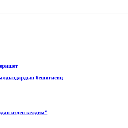
беришет
ылдыздардын бешигисиң
дан издеп келдим”