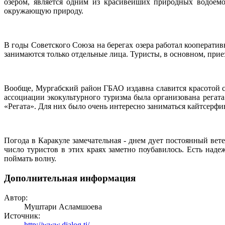
озером, является одним из красивейших природных водоемо
окружающую природу.
В годы Советского Союза на берегах озера работал кооперат
занимаются только отдельные лица. Туристы, в основном, прие
Вообще, Мургабский район ГБАО издавна славится красотой св
ассоциации экокультурного туризма была организована регата
«Регата». Для них было очень интересно заниматься кайтсерфин
Погода в Каракуле замечательная - днем дует постоянный ве
число туристов в этих краях заметно поубавилось. Есть над
поймать волну.
Дополнительная информация
Автор:
Муштари Асламшоева
Источник:
http://www.dialog.tj/