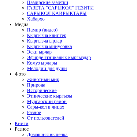
Памирские заметки
ГАЗЕТА "САРЫКОЛ" ГЕЗИТИ
САРЫКОЛ КАЙРЫКТАРЫ
Хабарҳо
Медиа
Памир (видео)
Кыргызча клиптер
Кыргызча ырлар
Кыргызча минусовка
Эски ырлар
Эфирде этникалык кыргыздар
Комуз ырлары
Мелодии для души
Фото
Животный мир
Природа
Исторические
Этнические кыргызы
Мургабский район
Сары-кол в лицах
Разное
От пользователей
Книги
Разное
Домашняя выпечка