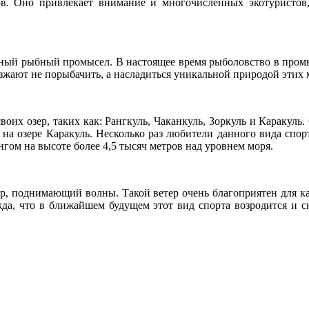
в. Оно привлекает внимание и многочисленных экотуристов,
ивный рыбный промысел. В настоящее время рыболовство в пром
зжают не порыбачить, а насладиться уникальной природой этих 
оих озер, таких как: Рангкуль, Чаканкуль, Зоркуль и Каракуль.
 на озере Каракуль. Несколько раз любители данного вида спор
гом на высоте более 4,5 тысяч метров над уровнем моря.
тер, поднимающий волны. Такой ветер очень благоприятен для к
ежда, что в ближайшем будущем этот вид спорта возродится и 