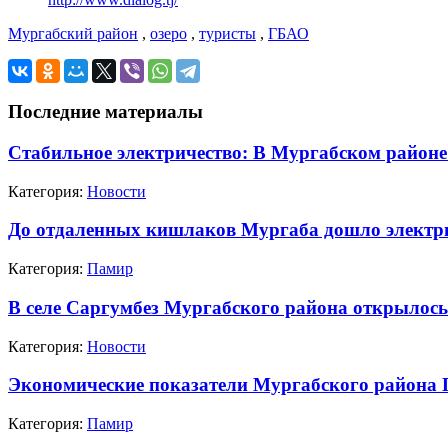
Мургабский район
,
озеро
,
туристы
,
ГБАО
Последние материалы
Стабильное электричество: В Мургабском районе
Категория:
Новости
До отдаленных кишлаков Мургаба дошло электр
Категория:
Памир
В селе Саргумбез Мургабского района открылось
Категория:
Новости
Экономические показатели Мургабского района
Категория:
Памир