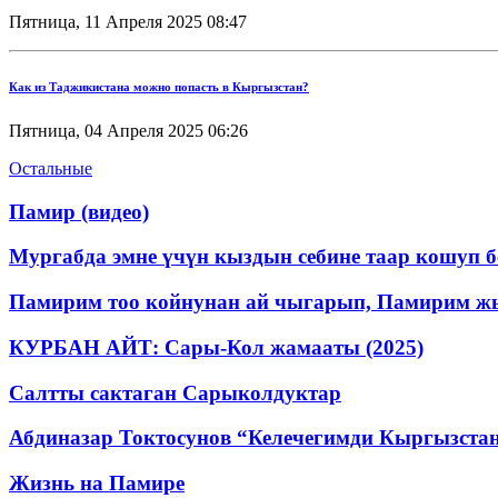
Пятница, 11 Апреля 2025 08:47
Как из Таджикистана можно попасть в Кыргызстан?
Пятница, 04 Апреля 2025 06:26
Остальные
Памир (видео)
Мургабда эмне үчүн кыздын себине таар кошуп 
Памирим тоо койнунан ай чыгарып, Памирим ж
КУРБАН АЙТ: Сары-Кол жамааты (2025)
Салтты сактаган Cарыколдуктар
Абдиназар Токтосунов “Келечегимди Кыргызстан
Жизнь на Памире