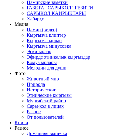
Памирские заметки
ГАЗЕТА "САРЫКОЛ" ГЕЗИТИ
САРЫКОЛ КАЙРЫКТАРЫ
Хабарҳо
Медиа
Памир (видео)
Кыргызча клиптер
Кыргызча ырлар
Кыргызча минусовка
Эски ырлар
Эфирде этникалык кыргыздар
Комуз ырлары
Мелодии для души
Фото
Животный мир
Природа
Исторические
Этнические кыргызы
Мургабский район
Сары-кол в лицах
Разное
От пользователей
Книги
Разное
Домашняя выпечка