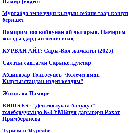
Памир (видео)
Мургабда эмне үчүн кыздын себине таар кошуп
беришет
Памирим тоо койнунан ай чыгарып, Памирим
жылдыздардын бешигисиң
КУРБАН АЙТ: Сары-Кол жамааты (2025)
Салтты сактаган Cарыколдуктар
Абдиназар Токтосунов “Келечегимди
Кыргызстандан издеп келдим”
Жизнь на Памире
БИШКЕК: “Ден соолукта болуңуз”
телеберүүсүндө №3 ҮМБнун дарыгери Рахат
Примбердиева
Туризм в Мургабе