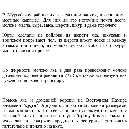
В Мургабском районе их разведением заняты, в основном ,
местные кыргызы. Для них як это источник почти всего,
молока, масла, сыра, мяса, шерсти, шкур и даже горючего.
Юрты сделаны из войлока из шерсти яка, шкурами и
войлоком покрывают пол, из шерсти вяжут носки и одежду,
кизяком топят печи, из молока делают особый сыр -курут,
масло, сливки и прочее.
По жирности молоко яка в два раза превосходит молоко
домашней коровы и равняется 7%. Яки также используют как
гужевой и верховой транспорт.
Помесь яка и домашней коровы на Восточном Памира
называют "
аргун
". Аргуны отличаются большими размерами
и выносливостью. По сей день их используют в качестве
тягловой силы и впрягают в плуг и борону. Как утверждают,
мясо яка не содержит вредного халестерина, оно очень
питательно и приятно на вкус.