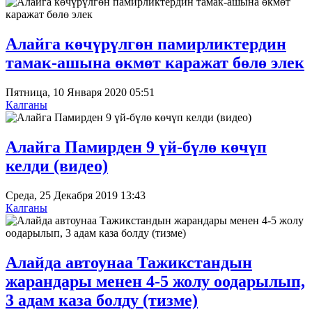
Алайга көчүрүлгөн памирликтердин
тамак-ашына өкмөт каражат бөлө элек
Пятница, 10 Января 2020 05:51
Калганы
Алайга Памирден 9 үй-бүлө көчүп
келди (видео)
Среда, 25 Декабря 2019 13:43
Калганы
Алайда автоунаа Тажикстандын
жарандары менен 4-5 жолу оодарылып,
3 адам каза болду (тизме)