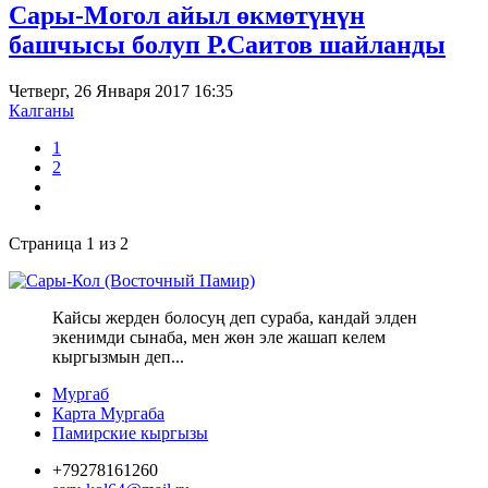
Сары-Могол айыл өкмөтүнүн
башчысы болуп Р.Саитов шайланды
Четверг, 26 Января 2017 16:35
Калганы
1
2
Страница 1 из 2
Кайсы жерден болосуң деп сураба, кандай элден
экенимди сынаба, мен жөн эле жашап келем
кыргызмын деп...
Мургаб
Карта Мургаба
Памирские кыргызы
+79278161260