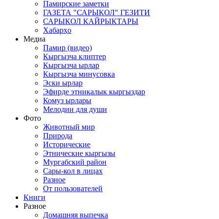
Памирские заметки
ГАЗЕТА "САРЫКОЛ" ГЕЗИТИ
САРЫКОЛ КАЙРЫКТАРЫ
Хабарҳо
Медиа
Памир (видео)
Кыргызча клиптер
Кыргызча ырлар
Кыргызча минусовка
Эски ырлар
Эфирде этникалык кыргыздар
Комуз ырлары
Мелодии для души
Фото
Животный мир
Природа
Исторические
Этнические кыргызы
Мургабский район
Сары-кол в лицах
Разное
От пользователей
Книги
Разное
Домашняя выпечка