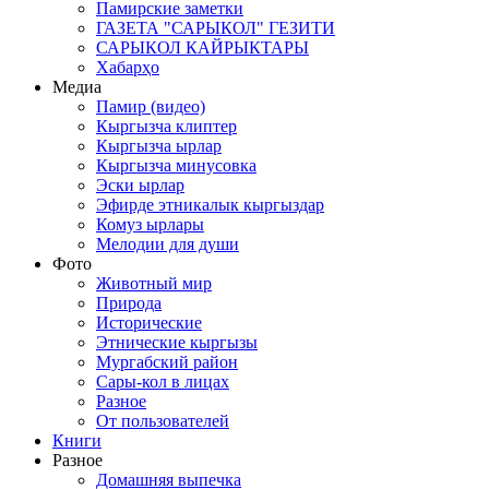
Памирские заметки
ГАЗЕТА "САРЫКОЛ" ГЕЗИТИ
САРЫКОЛ КАЙРЫКТАРЫ
Хабарҳо
Медиа
Памир (видео)
Кыргызча клиптер
Кыргызча ырлар
Кыргызча минусовка
Эски ырлар
Эфирде этникалык кыргыздар
Комуз ырлары
Мелодии для души
Фото
Животный мир
Природа
Исторические
Этнические кыргызы
Мургабский район
Сары-кол в лицах
Разное
От пользователей
Книги
Разное
Домашняя выпечка