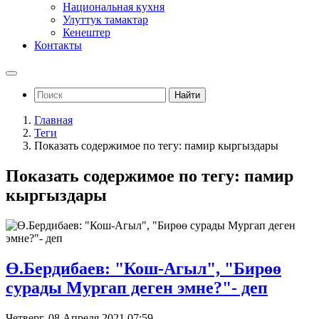
Национальная кухня
Улуттук тамактар
Кенештер
Контакты
Найти
Главная
Теги
Показать содержимое по тегу: памир кыргыздары
Показать содержимое по тегу: памир
кыргыздары
Ө.Бердибаев: "Кош-Агыл", "Бирөө
сурады Мургап деген эмне?"- деп
Четверг, 08 Апреля 2021 07:59