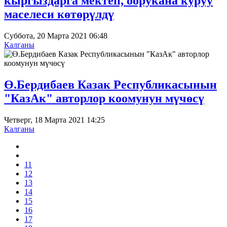
кыргыздарга мектеп, оорукана куруу
маселеси көтөрүлдү
Суббота, 20 Марта 2021 06:48
Калганы
Ө.Бердибаев Казак Республикасынын
"КазАк" авторлор коомунун мүчөсү
Четверг, 18 Марта 2021 14:25
Калганы
11
12
13
14
15
16
17