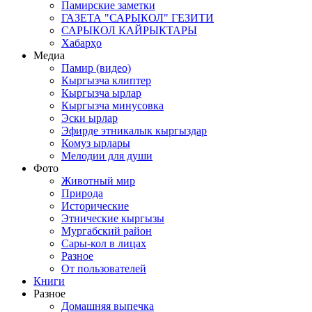
Памирские заметки
ГАЗЕТА "САРЫКОЛ" ГЕЗИТИ
САРЫКОЛ КАЙРЫКТАРЫ
Хабарҳо
Медиа
Памир (видео)
Кыргызча клиптер
Кыргызча ырлар
Кыргызча минусовка
Эски ырлар
Эфирде этникалык кыргыздар
Комуз ырлары
Мелодии для души
Фото
Животный мир
Природа
Исторические
Этнические кыргызы
Мургабский район
Сары-кол в лицах
Разное
От пользователей
Книги
Разное
Домашняя выпечка