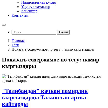
Национальная кухня
Улуттук тамактар
Кенештер
Контакты
Найти
Главная
Теги
Показать содержимое по тегу: памир кыргыздары
Показать содержимое по тегу: памир
кыргыздары
"Талибандан" качкан памирлик
кыргыздарды Тажикстан артка
кайтарды