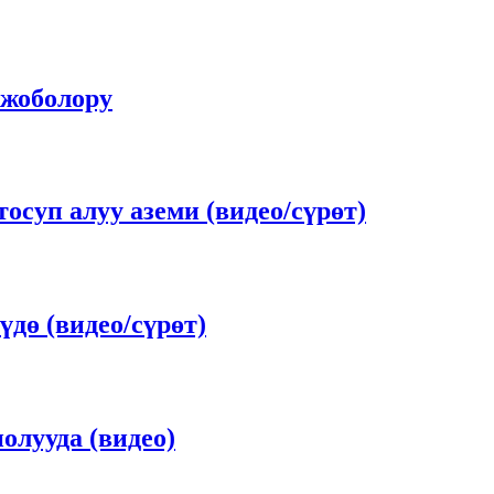
 жоболору
суп алуу аземи (видео/сүрөт)
дө (видео/сүрөт)
олууда (видео)