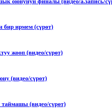
шык оюнунун финалы (видео/а.запись/сү
 бир ирмем (сүрөт)
у жооп (видео/сүрөт)
у (видео/сүрөт)
таймашы (видео/сүрөт)