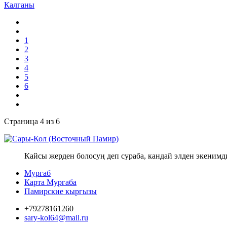
Калганы
1
2
3
4
5
6
Страница 4 из 6
Кайсы жерден болосуң деп сураба, кандай элден экенимд
Мургаб
Карта Мургаба
Памирские кыргызы
+79278161260
sary-kol64@mail.ru