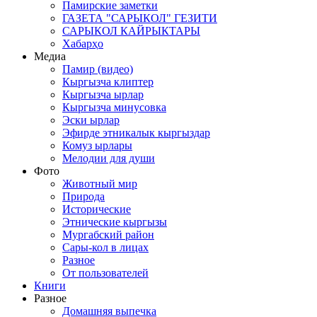
Памирские заметки
ГАЗЕТА "САРЫКОЛ" ГЕЗИТИ
САРЫКОЛ КАЙРЫКТАРЫ
Хабарҳо
Медиа
Памир (видео)
Кыргызча клиптер
Кыргызча ырлар
Кыргызча минусовка
Эски ырлар
Эфирде этникалык кыргыздар
Комуз ырлары
Мелодии для души
Фото
Животный мир
Природа
Исторические
Этнические кыргызы
Мургабский район
Сары-кол в лицах
Разное
От пользователей
Книги
Разное
Домашняя выпечка