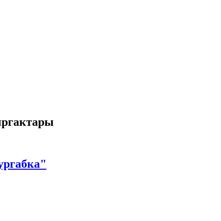
ыргактары
ургабка"