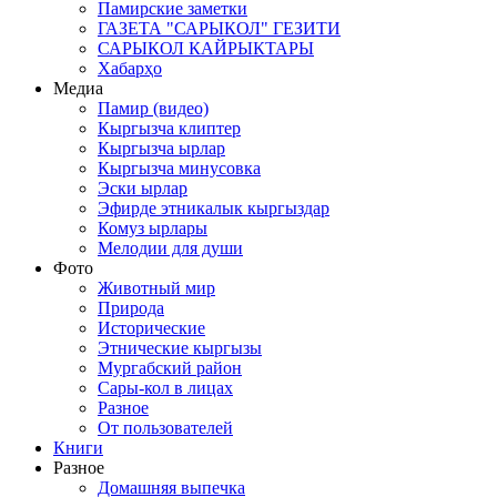
Памирские заметки
ГАЗЕТА "САРЫКОЛ" ГЕЗИТИ
САРЫКОЛ КАЙРЫКТАРЫ
Хабарҳо
Медиа
Памир (видео)
Кыргызча клиптер
Кыргызча ырлар
Кыргызча минусовка
Эски ырлар
Эфирде этникалык кыргыздар
Комуз ырлары
Мелодии для души
Фото
Животный мир
Природа
Исторические
Этнические кыргызы
Мургабский район
Сары-кол в лицах
Разное
От пользователей
Книги
Разное
Домашняя выпечка