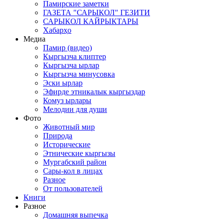
Памирские заметки
ГАЗЕТА "САРЫКОЛ" ГЕЗИТИ
САРЫКОЛ КАЙРЫКТАРЫ
Хабарҳо
Медиа
Памир (видео)
Кыргызча клиптер
Кыргызча ырлар
Кыргызча минусовка
Эски ырлар
Эфирде этникалык кыргыздар
Комуз ырлары
Мелодии для души
Фото
Животный мир
Природа
Исторические
Этнические кыргызы
Мургабский район
Сары-кол в лицах
Разное
От пользователей
Книги
Разное
Домашняя выпечка