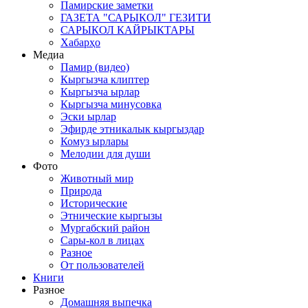
Памирские заметки
ГАЗЕТА "САРЫКОЛ" ГЕЗИТИ
САРЫКОЛ КАЙРЫКТАРЫ
Хабарҳо
Медиа
Памир (видео)
Кыргызча клиптер
Кыргызча ырлар
Кыргызча минусовка
Эски ырлар
Эфирде этникалык кыргыздар
Комуз ырлары
Мелодии для души
Фото
Животный мир
Природа
Исторические
Этнические кыргызы
Мургабский район
Сары-кол в лицах
Разное
От пользователей
Книги
Разное
Домашняя выпечка