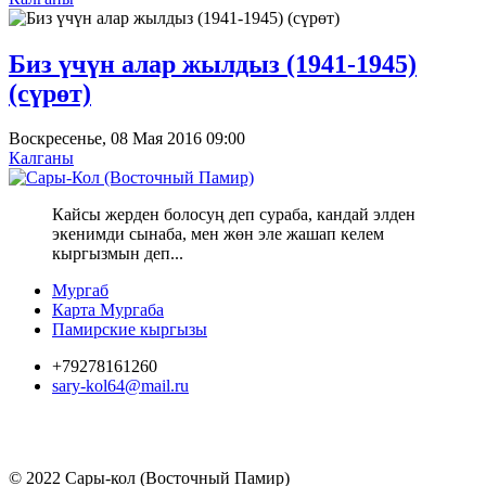
Биз үчүн алар жылдыз (1941-1945)
(сүрөт)
Воскресенье, 08 Мая 2016 09:00
Калганы
Кайсы жерден болосуң деп сураба, кандай элден
экенимди сынаба, мен жөн эле жашап келем
кыргызмын деп...
Мургаб
Карта Мургаба
Памирские кыргызы
+79278161260
sary-kol64@mail.ru
© 2022 Сары-кол (Восточный Памир)