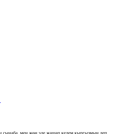
"
и сынаба, мен жөн эле жашап келем кыргызмын деп...