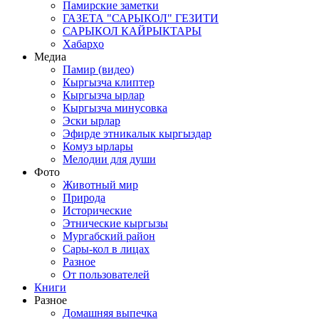
Памирские заметки
ГАЗЕТА "САРЫКОЛ" ГЕЗИТИ
САРЫКОЛ КАЙРЫКТАРЫ
Хабарҳо
Медиа
Памир (видео)
Кыргызча клиптер
Кыргызча ырлар
Кыргызча минусовка
Эски ырлар
Эфирде этникалык кыргыздар
Комуз ырлары
Мелодии для души
Фото
Животный мир
Природа
Исторические
Этнические кыргызы
Мургабский район
Сары-кол в лицах
Разное
От пользователей
Книги
Разное
Домашняя выпечка