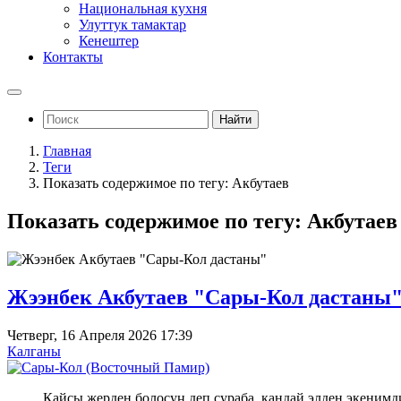
Национальная кухня
Улуттук тамактар
Кенештер
Контакты
Найти
Главная
Теги
Показать содержимое по тегу: Акбутаев
Показать содержимое по тегу: Акбутаев
Жээнбек Акбутаев "Сары-Кол дастаны
Четверг, 16 Апреля 2026 17:39
Калганы
Кайсы жерден болосуң деп сураба, кандай элден экенимд