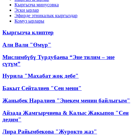
Кыргызча минусовка
Эски ырлар
Эфирде этникалык кыргыздар
Комуз ырлары
Кыргызча клиптер
Али Вали "Өмүр"
Мислимбүбү Турдубаева “Эне тилим – эне
сүтүм”
Нурила "Махабат жок дебе"
Бакыт Сейталиев "Сен мени"
Жаныбек Наралиев "Энекем менин байлыгым"
Айзада Жамгырчиева & Калыс Жакыпов "Сен
дедим"
Лира Райымбекова "Журокто жаз"