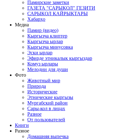
Памирские заметки
ГАЗЕТА "САРЫКОЛ" ГЕЗИТИ
САРЫКОЛ КАЙРЫКТАРЫ
Хабарҳо
Медиа
Памир (видео)
Кыргызча клиптер
Кыргызча ырлар
Кыргызча минусовка
Эски ырлар
Эфирде этникалык кыргыздар
Комуз ырлары
Мелодии для души
Фото
Животный мир
Природа
Исторические
Этнические кыргызы
Мургабский район
Сары-кол в лицах
Разное
От пользователей
Книги
Разное
Домашняя выпечка