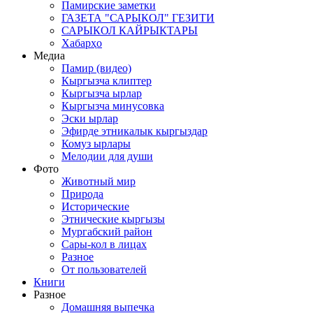
Памирские заметки
ГАЗЕТА "САРЫКОЛ" ГЕЗИТИ
САРЫКОЛ КАЙРЫКТАРЫ
Хабарҳо
Медиа
Памир (видео)
Кыргызча клиптер
Кыргызча ырлар
Кыргызча минусовка
Эски ырлар
Эфирде этникалык кыргыздар
Комуз ырлары
Мелодии для души
Фото
Животный мир
Природа
Исторические
Этнические кыргызы
Мургабский район
Сары-кол в лицах
Разное
От пользователей
Книги
Разное
Домашняя выпечка