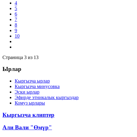
4
5
6
7
8
9
10
Страница 3 из 13
Ырлар
Кыргызча ырлар
Кыргызча минусовка
Эски ырлар
Эфирде этникалык кыргыздар
Комуз ырлары
Кыргызча клиптер
Али Вали "Өмүр"