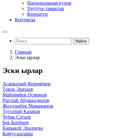
Национальная кухня
Улуттук тамактар
Кенештер
Контакты
Найти
Главная
Эски ырлар
Эски ырлар
Асанкалый Керимбаев
Токон Эшпаев
Майрамбек Осмонов
Рыспай Абдыкадыров
Жолдошбек Мамажанов
Туголбай Казаков
Чубак Сатаев
Бек Борбиев
Каныкей Эралиева
Комуз ырлары