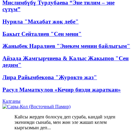
Мислимбүбү Турдубаева “Эне тилим – эне
сүтүм”
Нурила "Махабат жок дебе"
Бакыт Сейталиев "Сен мени"
Жаныбек Наралиев "Энекем менин байлыгым"
Айзада Жамгырчиева & Калыс Жакыпов "Сен
дедим"
Лира Райымбекова "Журокто жаз"
Расул Маматкулов «Кечир бизди жараткан»
Калганы
Кайсы жерден болосуң деп сураба, кандай элден
экенимди сынаба, мен жөн эле жашап келем
кыргызмын деп...