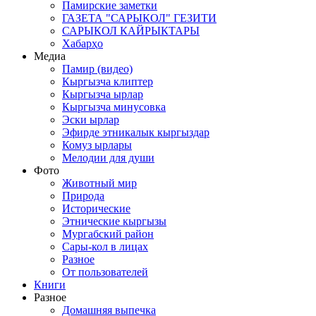
Памирские заметки
ГАЗЕТА "САРЫКОЛ" ГЕЗИТИ
САРЫКОЛ КАЙРЫКТАРЫ
Хабарҳо
Медиа
Памир (видео)
Кыргызча клиптер
Кыргызча ырлар
Кыргызча минусовка
Эски ырлар
Эфирде этникалык кыргыздар
Комуз ырлары
Мелодии для души
Фото
Животный мир
Природа
Исторические
Этнические кыргызы
Мургабский район
Сары-кол в лицах
Разное
От пользователей
Книги
Разное
Домашняя выпечка