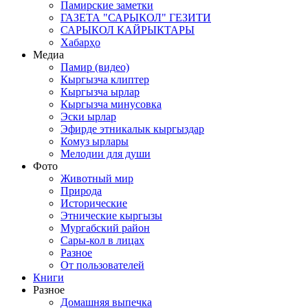
Памирские заметки
ГАЗЕТА "САРЫКОЛ" ГЕЗИТИ
САРЫКОЛ КАЙРЫКТАРЫ
Хабарҳо
Медиа
Памир (видео)
Кыргызча клиптер
Кыргызча ырлар
Кыргызча минусовка
Эски ырлар
Эфирде этникалык кыргыздар
Комуз ырлары
Мелодии для души
Фото
Животный мир
Природа
Исторические
Этнические кыргызы
Мургабский район
Сары-кол в лицах
Разное
От пользователей
Книги
Разное
Домашняя выпечка