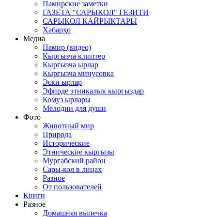
Памирские заметки
ГАЗЕТА "САРЫКОЛ" ГЕЗИТИ
САРЫКОЛ КАЙРЫКТАРЫ
Хабарҳо
Медиа
Памир (видео)
Кыргызча клиптер
Кыргызча ырлар
Кыргызча минусовка
Эски ырлар
Эфирде этникалык кыргыздар
Комуз ырлары
Мелодии для души
Фото
Животный мир
Природа
Исторические
Этнические кыргызы
Мургабский район
Сары-кол в лицах
Разное
От пользователей
Книги
Разное
Домашняя выпечка