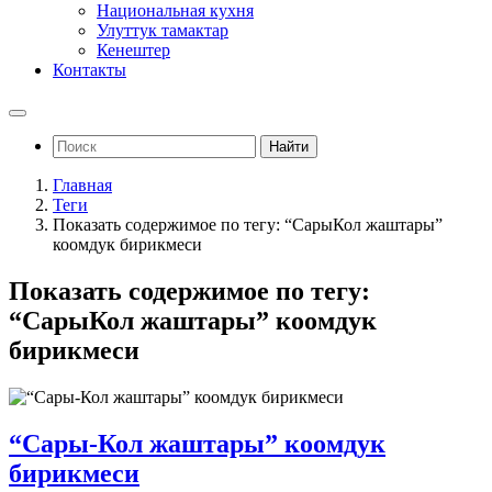
Национальная кухня
Улуттук тамактар
Кенештер
Контакты
Найти
Главная
Теги
Показать содержимое по тегу: “СарыКол жаштары”
коомдук бирикмеси
Показать содержимое по тегу:
“СарыКол жаштары” коомдук
бирикмеси
“Сары-Кол жаштары” коомдук
бирикмеси