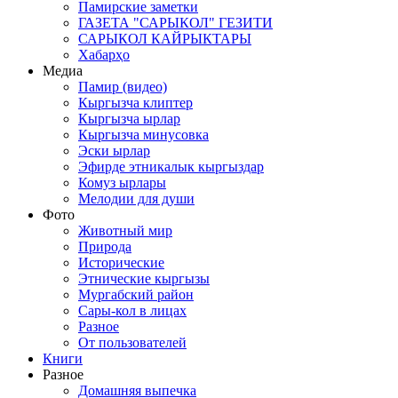
Памирские заметки
ГАЗЕТА "САРЫКОЛ" ГЕЗИТИ
САРЫКОЛ КАЙРЫКТАРЫ
Хабарҳо
Медиа
Памир (видео)
Кыргызча клиптер
Кыргызча ырлар
Кыргызча минусовка
Эски ырлар
Эфирде этникалык кыргыздар
Комуз ырлары
Мелодии для души
Фото
Животный мир
Природа
Исторические
Этнические кыргызы
Мургабский район
Сары-кол в лицах
Разное
От пользователей
Книги
Разное
Домашняя выпечка