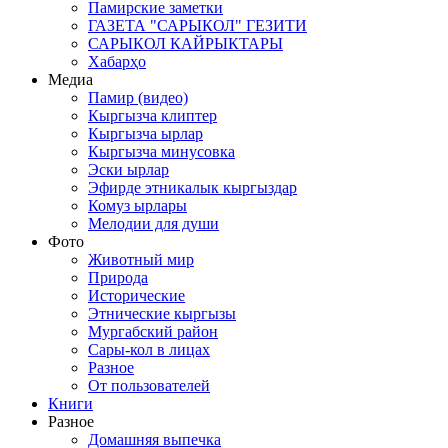
Памирские заметки
ГАЗЕТА "САРЫКОЛ" ГЕЗИТИ
САРЫКОЛ КАЙРЫКТАРЫ
Хабарҳо
Медиа
Памир (видео)
Кыргызча клиптер
Кыргызча ырлар
Кыргызча минусовка
Эски ырлар
Эфирде этникалык кыргыздар
Комуз ырлары
Мелодии для души
Фото
Животный мир
Природа
Исторические
Этнические кыргызы
Мургабский район
Сары-кол в лицах
Разное
От пользователей
Книги
Разное
Домашняя выпечка