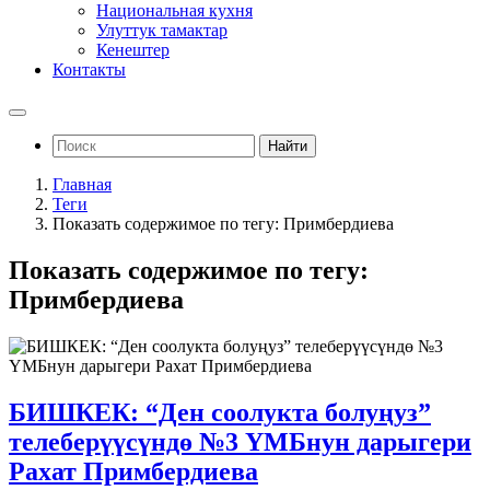
Национальная кухня
Улуттук тамактар
Кенештер
Контакты
Найти
Главная
Теги
Показать содержимое по тегу: Примбердиева
Показать содержимое по тегу:
Примбердиева
БИШКЕК: “Ден соолукта болуңуз”
телеберүүсүндө №3 ҮМБнун дарыгери
Рахат Примбердиева