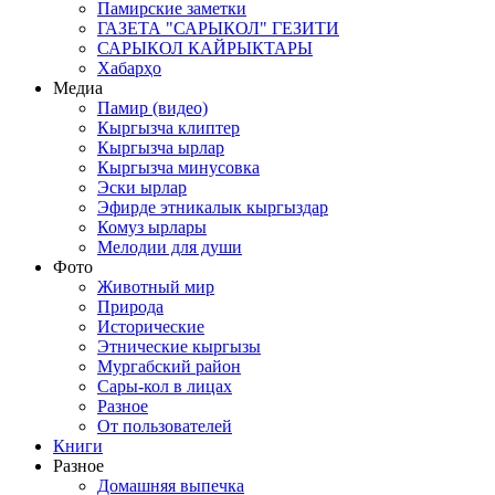
Памирские заметки
ГАЗЕТА "САРЫКОЛ" ГЕЗИТИ
САРЫКОЛ КАЙРЫКТАРЫ
Хабарҳо
Медиа
Памир (видео)
Кыргызча клиптер
Кыргызча ырлар
Кыргызча минусовка
Эски ырлар
Эфирде этникалык кыргыздар
Комуз ырлары
Мелодии для души
Фото
Животный мир
Природа
Исторические
Этнические кыргызы
Мургабский район
Сары-кол в лицах
Разное
От пользователей
Книги
Разное
Домашняя выпечка