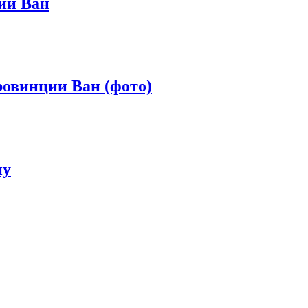
ии Ван
ровинции Ван (фото)
ну