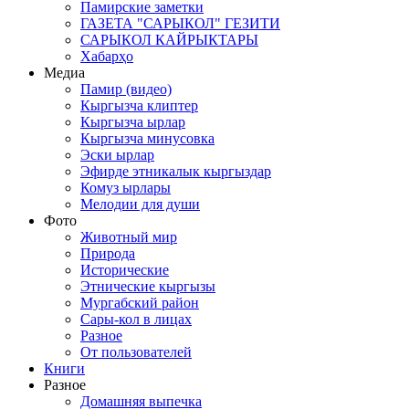
Памирские заметки
ГАЗЕТА "САРЫКОЛ" ГЕЗИТИ
САРЫКОЛ КАЙРЫКТАРЫ
Хабарҳо
Медиа
Памир (видео)
Кыргызча клиптер
Кыргызча ырлар
Кыргызча минусовка
Эски ырлар
Эфирде этникалык кыргыздар
Комуз ырлары
Мелодии для души
Фото
Животный мир
Природа
Исторические
Этнические кыргызы
Мургабский район
Сары-кол в лицах
Разное
От пользователей
Книги
Разное
Домашняя выпечка