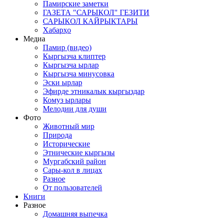
Памирские заметки
ГАЗЕТА "САРЫКОЛ" ГЕЗИТИ
САРЫКОЛ КАЙРЫКТАРЫ
Хабарҳо
Медиа
Памир (видео)
Кыргызча клиптер
Кыргызча ырлар
Кыргызча минусовка
Эски ырлар
Эфирде этникалык кыргыздар
Комуз ырлары
Мелодии для души
Фото
Животный мир
Природа
Исторические
Этнические кыргызы
Мургабский район
Сары-кол в лицах
Разное
От пользователей
Книги
Разное
Домашняя выпечка