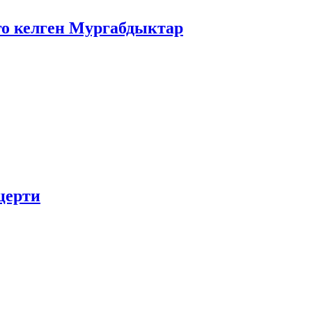
го келген Мургабдыктар
церти