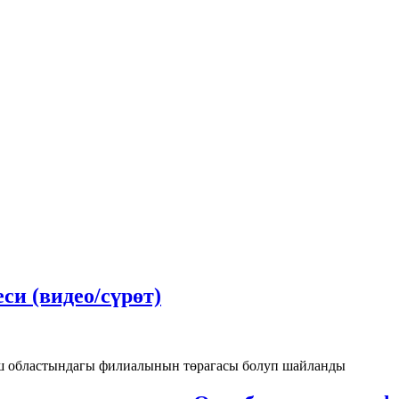
и (видео/сүрөт)