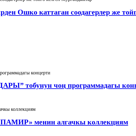
рден Ошко каттаган соодагерлер же той
Ы” тобунун чоң программадагы кон
МИР» менин алгачкы коллекциям