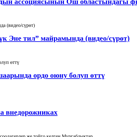
рдын ассоциясынын Ош областындагы ф
к Эне тил” майрамында (видео/сүрөт)
аарында ордо оюну болуп өттү
а внедорожниках