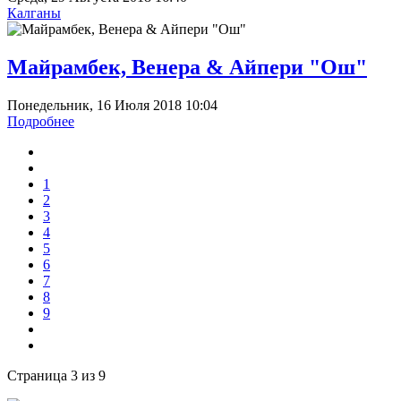
Калганы
Майрамбек, Венера & Айпери "Ош"
Понедельник, 16 Июля 2018 10:04
Подробнее
1
2
3
4
5
6
7
8
9
Страница 3 из 9