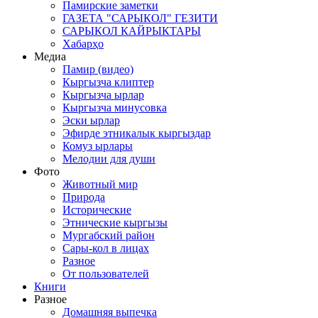
Памирские заметки
ГАЗЕТА "САРЫКОЛ" ГЕЗИТИ
САРЫКОЛ КАЙРЫКТАРЫ
Хабарҳо
Медиа
Памир (видео)
Кыргызча клиптер
Кыргызча ырлар
Кыргызча минусовка
Эски ырлар
Эфирде этникалык кыргыздар
Комуз ырлары
Мелодии для души
Фото
Животный мир
Природа
Исторические
Этнические кыргызы
Мургабский район
Сары-кол в лицах
Разное
От пользователей
Книги
Разное
Домашняя выпечка