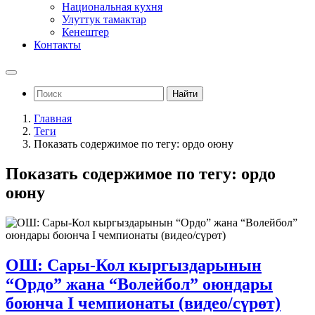
Национальная кухня
Улуттук тамактар
Кенештер
Контакты
Найти
Главная
Теги
Показать содержимое по тегу: ордо оюну
Показать содержимое по тегу: ордо
оюну
ОШ: Сары-Кол кыргыздарынын
“Ордо” жана “Волейбол” оюндары
боюнча I чемпионаты (видео/сүрөт)